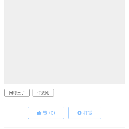
网球王子
许斐刚
赞
(0)
打赏