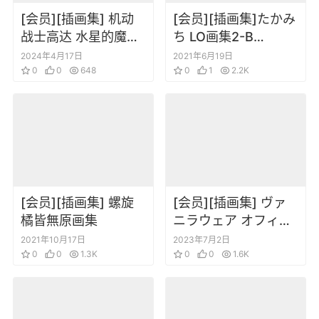
[会员][插画集] 机动
[会员][插画集]たかみ
战士高达 水星的魔女
ち LO画集2-B
お疲れ様本
TAKAMICHI LO-fi
2024年4月17日
2021年6月19日
0
0
648
WORKS
0
1
2.2K
[会员][插画集] 螺旋
[会员][插画集] ヴァ
橘皆無原画集
ニラウェア オフィシ
ャル アートブック
2021年10月17日
2023年7月2日
0
0
1.3K
Vanilla Mania!
0
0
1.6K