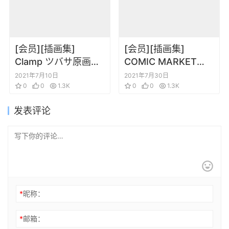
[会员][插画集]
[会员][插画集]
Clamp ツバサ原画集-
COMIC MARKET
ALBuM De
45th Anniversary
2021年7月10日
2021年7月30日
REProDUCTioNS 2-
0
0
1.3K
Book
0
0
1.3K
发表评论
*
昵称：
*
邮箱：