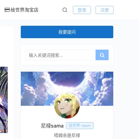
绘世界淘宝店
登录
注册
我要提问
尼禄sama
绘世界-team
唔姆余是尼禄