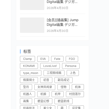
Digital画集 デジガ
CLAYMORE 2
2026年4月30日
[会员][插画集] Jump
Digital画集 デジガ
CLAYMORE 1
2026年4月30日
标签
Clamp
EVA
Fate
FGO
KONAMI
LoveLive!
Persona
type_moon
三视图线稿
上色
假面骑士
初音
副岛成记
型月
女神异闻录
怪物
机体
机器人
机娘
机甲
村田莲尔
画集
碧蓝幻想
碧蓝航线
绘画技法
美少女
萌
设定集