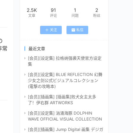
2.5K
91
1
2
文章
评论
问题
粉丝
关注
私信
の
非常
最近文章
[会员][设定集] 拉格纳强袭天使官方设定
集
[会员][设定集] BLUE REFLECTION 幻舞
少女之剑公式ビジュアルコレクション
(電撃の攻略本)
[会员][插画集] [插画集]败犬女主太多
了！伊右群 ARTWORKS
[会员][设定集] 汹涌海豚 DOLPHIN
WAVE OFFICIAL VISUAL COLLECTION
[会员][插画集] Jump Digital 画集 デジガ