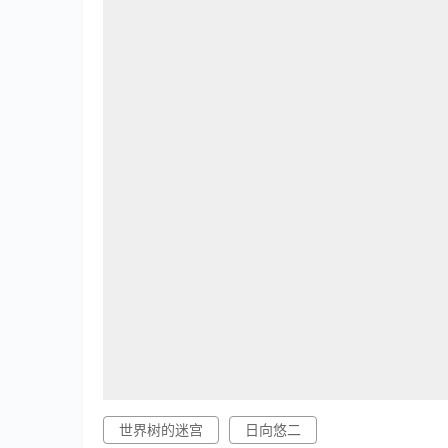
世界树的迷宫
日向悠二