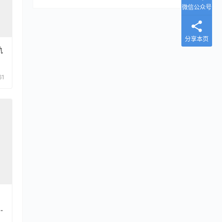
微信公众号
分享本页
轨
シ
61