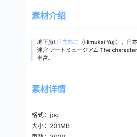
素材介绍
地下魚!
日向悠二
（Himukai Yuji）
迷宮 アートミュージアム The characte
丰富。
素材详情
格式：jpg
大小：201MB