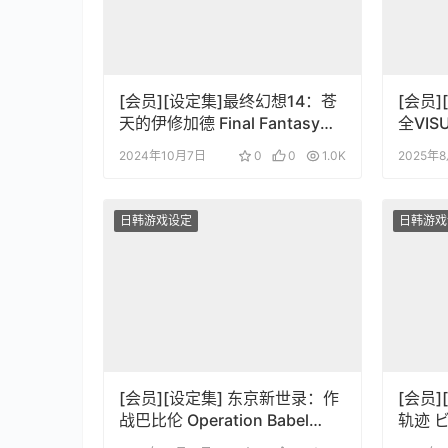
[会员][设定集]最终幻想14：苍
[会员
天的伊修加德 Final Fantasy
全VIS
XIV – Heavensward The Art
2024年10月7日
0
0
1.0K
2025年
of Ishgard – The Scars of War
日韩游戏设定
日韩游戏
[会员][设定集] 东京新世录：作
[会员]
战巴比伦 Operation Babel
轨迹 
VISUAL FANBOOK