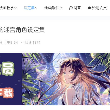
绘画教学
设定集
绘画软件
问答
赞助会员
界树的迷宫角色设定集
2日 上午9:54
•
阅读 1874