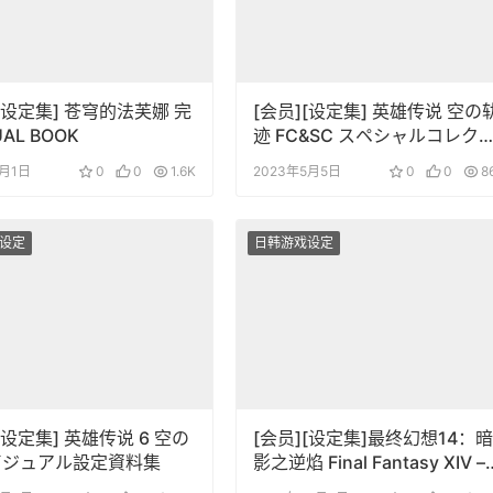
][设定集] 苍穹的法芙娜 完
[会员][设定集] 英雄传说 空の
UAL BOOK
迹 FC&SC スペシャルコレク
ョンブック
8月1日
0
0
1.6K
2023年5月5日
0
0
8
设定
日韩游戏设定
[设定集] 英雄传说 6 空の
[会员][设定集]最终幻想14：暗
ビジュアル設定資料集
影之逆焰 Final Fantasy XIV –
Shadowbringers The Art of