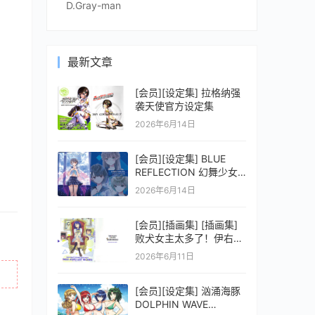
D.Gray-man
最新文章
[会员][设定集] 拉格纳强
袭天使官方设定集
2026年6月14日
[会员][设定集] BLUE
REFLECTION 幻舞少女
之剑公式ビジュアルコレ
2026年6月14日
クション (電撃の攻略本)
[会员][插画集] [插画集]
败犬女主太多了！伊右群
ARTWORKS
2026年6月11日
[会员][设定集] 汹涌海豚
DOLPHIN WAVE