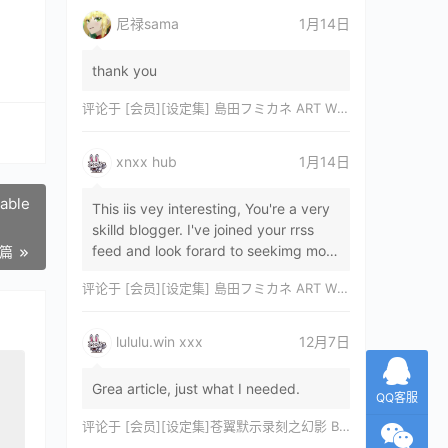
尼禄sama
1月14日
thank you
评论于
[会员][设定集] 島田フミカネ ART WORKS EXTRA Luminous Witches[DL]
xnxx hub
1月14日
able
This iis vey interesting, You're a very
skilld blogger. I've joined your rrss
feed and look forard to seekimg mor
一篇
of your wonderfu post. Also, I've sh…
评论于
[会员][设定集] 島田フミカネ ART WORKS EXTRA Luminous Witches[DL]
lululu.win xxx
12月7日
Grea article, just what I needed.
QQ客服
评论于
[会员][设定集]苍翼默示录刻之幻影 BLAZBLUE CHRONOPHANTASMA 公式設定資料集II