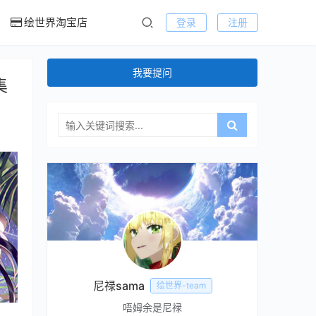
绘世界淘宝店
登录
注册
我要提问
集
尼禄sama
绘世界-team
唔姆余是尼禄