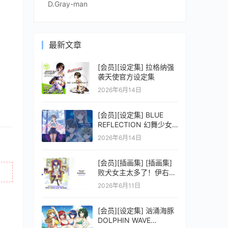
D.Gray-man
最新文章
[会员][设定集] 拉格纳强
袭天使官方设定集
2026年6月14日
[会员][设定集] BLUE
REFLECTION 幻舞少女
之剑公式ビジュアルコレ
2026年6月14日
クション (電撃の攻略本)
[会员][插画集] [插画集]
败犬女主太多了！伊右群
ARTWORKS
2026年6月11日
[会员][设定集] 汹涌海豚
DOLPHIN WAVE