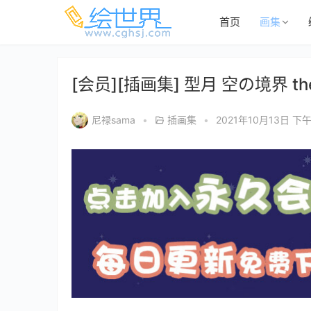
首页
画集
[会员][插画集] 型月 空の境界 the g
尼禄sama
•
插画集
•
2021年10月13日 下午