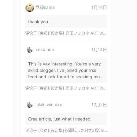
尼禄sama
1月14日
thank you
评论于
[会员][设定集] 島田フミカネ ART WORKS EXTRA Luminous Witches[DL]
xnxx hub
1月14日
This iis vey interesting, You're a very
skilld blogger. I've joined your rrss
feed and look forard to seekimg mor
of your wonderfu post. Also, I've sh…
评论于
[会员][设定集] 島田フミカネ ART WORKS EXTRA Luminous Witches[DL]
lululu.win xxx
12月7日
Grea article, just what I needed.
评论于
[会员][设定集]苍翼默示录刻之幻影 BLAZBLUE CHRONOPHANTASMA 公式設定資料集II