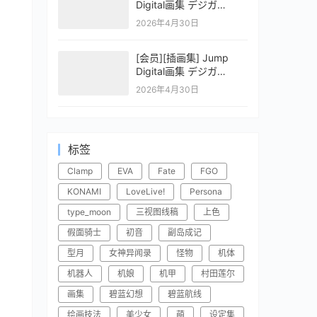
Digital画集 デジガ
CLAYMORE 2
2026年4月30日
[会员][插画集] Jump
Digital画集 デジガ
CLAYMORE 1
2026年4月30日
标签
Clamp
EVA
Fate
FGO
KONAMI
LoveLive!
Persona
type_moon
三视图线稿
上色
假面骑士
初音
副岛成记
型月
女神异闻录
怪物
机体
机器人
机娘
机甲
村田莲尔
画集
碧蓝幻想
碧蓝航线
绘画技法
美少女
萌
设定集