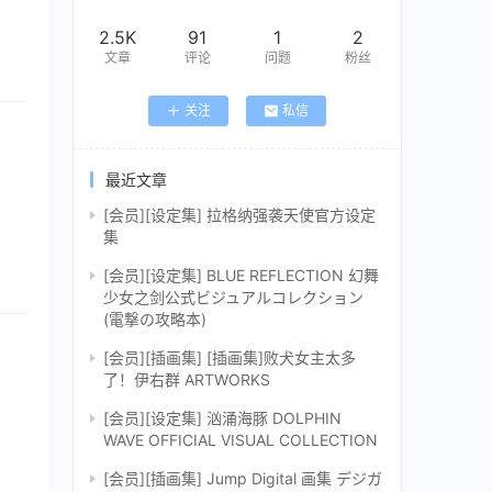
2.5K
91
1
2
文章
评论
问题
粉丝
关注
私信
最近文章
[会员][设定集] 拉格纳强袭天使官方设定
集
[会员][设定集] BLUE REFLECTION 幻舞
少女之剑公式ビジュアルコレクション
(電撃の攻略本)
[会员][插画集] [插画集]败犬女主太多
了！伊右群 ARTWORKS
[会员][设定集] 汹涌海豚 DOLPHIN
WAVE OFFICIAL VISUAL COLLECTION
[会员][插画集] Jump Digital 画集 デジガ