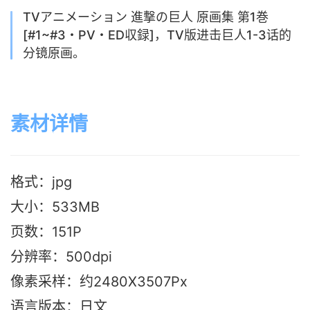
TVアニメーション 進撃の巨人 原画集 第1巻
[#1~#3・PV・ED収録]，TV版进击巨人1-3话的
分镜原画。
素材详情
格式：jpg
大小：533MB
页数：151P
分辨率：500dpi
像素采样：约2480X3507Px
语言版本
：日文