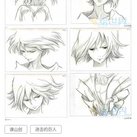
谏山创
进击的巨人