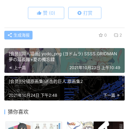
赞
(0)
打赏
生成海报
0
2
[会员][同人插画] yodo_png (ヨドムラ) SSSS.GRIDMAN
夢の延長線+夏の備忘録
上一篇
2021年10月23日 上午10:49
[会员][分镜原画集]进击的巨人 原画集2
2021年10月24日 下午2:48
下一篇
猜你喜欢