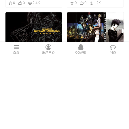
0
0
2.4K
ANIMATION KEY
0
0
1.2K
FRAMES
COLLECTION
首页
用户中心
QQ客服
问答
[会员][分镜原画集]
[会员][分镜原画集]
高达 MOBILE SUIT
心理测量者
GUNDAM
（PSYCHO-PASS）
2021年12月4日
2022年1月5日
NARRATIVE 本編原
0
0
1.0K
剧场版原画集
0
0
1.5K
画集
发表评论