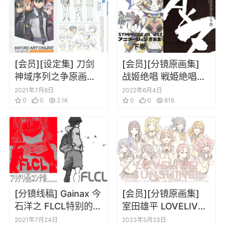
[会员][设定集] 刀剑
[会员][分镜原画集]
神域序列之争原画设
战姬绝唱 戦姫絶唱シ
定分镜
ンフォギアAXZ アニ
2021年7月8日
2022年6月4日
0
0
2.1K
メーション原画集 下
0
0
816
卷
[分镜线稿] Gainax 今
[会员][分镜原画集]
石洋之 FLCL特别的她
室田雄平 LOVELIVE!
分镜线稿手稿设定集
SUNSHINE!!
2021年7月24日
2023年5月23日