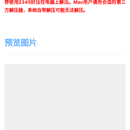
荐使用
2345
好压在电脑上解压。
Mac
用户请用合适的第三
方解压器，系统自带解压可能无法解压。
预览图片