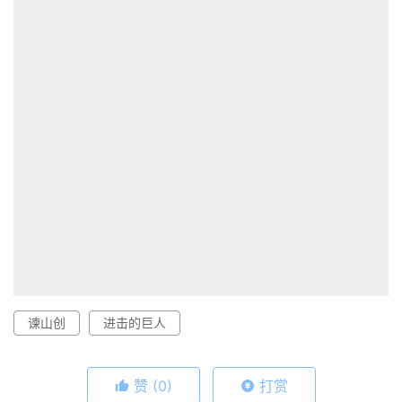
谏山创
进击的巨人
赞
(0)
打赏