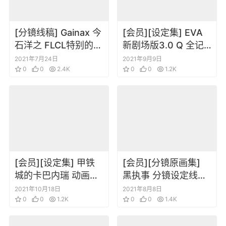
[分镜线稿] Gainax 今
[会员][设定集] EVA
石洋之 FLCL特别的她
新剧场版3.0 Q 全记
分镜线稿手稿设定集
录全集
2021年7月24日
2021年9月9日
0
0
2.4K
0
0
1.2K
[会员][设定集] 甲铁
[会员][分镜原画集]
城的卡巴内瑞 动画分
黑执事 分镜设定线稿
镜线稿原画集
手稿插画原画集
2021年10月18日
2021年8月8日
0
0
1.2K
0
0
1.4K