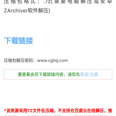
压缩包格式：.7z(需要电脑解压或安卓
ZArchiver软件解压)
下载链接
压缩包解压密码：www.cghsj.com
要查看会员下载链接内容，请您先
登录/注册
*
该资源采用
7Z
文件名压缩，不支持在百度云在线解压，推