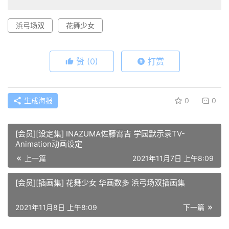
浜弓场双
花舞少女
赞
(0)
打赏
生成海报
0
0
[会员][设定集] INAZUMA佐藤霄吉 学园默示录TV-
Animation动画设定
上一篇
2021年11月7日 上午8:09
[会员][插画集] 花舞少女 华画数多 浜弓场双插画集
2021年11月8日 上午8:09
下一篇