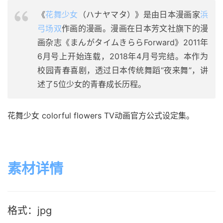
《
花舞少女
（ハナヤマタ）》是由日本漫画家
浜
弓场双
作画的漫画。漫画在日本芳文社旗下的漫
画杂志《まんがタイムきららForward》2011年
6月号上开始连载，2018年4月号完结。本作为
校园青春喜剧，透过日本传统舞蹈“夜来舞”，讲
述了5位少女的青春成长历程。
花舞少女 colorful flowers TV动画官方公式设定集。
素材详情
格式：jpg