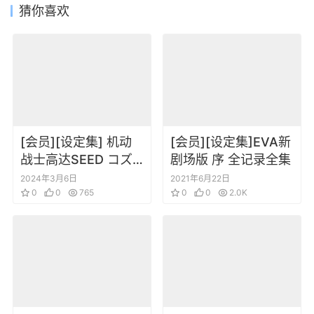
猜你喜欢
[会员][设定集] 机动
[会员][设定集]EVA新
战士高达SEED コズ
剧场版 序 全记录全集
ミック・イラ ヒスト
2024年3月6日
2021年6月22日
リーBOOK
0
0
765
0
0
2.0K