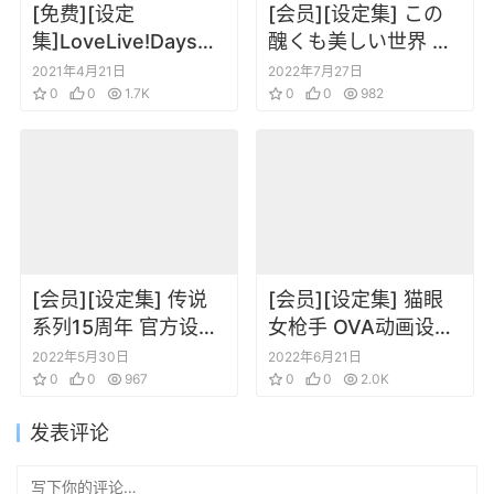
[免费][设定
[会员][设定集] この
集]LoveLive!Days
醜くも美しい世界 公
Love Live! General
式ビジュアルブック
2021年4月21日
2022年7月27日
Magazine Vol.5
0
0
1.7K
0
0
982
[会员][设定集] 传说
[会员][设定集] 猫眼
系列15周年 官方设定
女枪手 OVA动画设定
集
资料
2022年5月30日
2022年6月21日
0
0
967
0
0
2.0K
发表评论