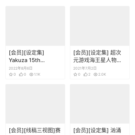
[会员][设定集]
[会员][设定集] 超次
Yakuza 15th
元游戏海王星人物设
Anniversary Book –
定画集
2022年8月6日
2021年7月2日
Dragon
0
0
1.1K
0
2
2.0K
Encyclopedia 2
[会员][线稿三视图]赛
[会员][设定集] 汹涌