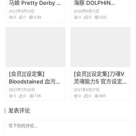
马娘 Pretty Derby 角
海豚 DOLPHIN
色三视图表情设定集
WAVE OFFICIAL
2021年6月14日
2026年6月11日
0
1
3.5K
VISUAL
0
0
330
COLLECTION
[会员][设定集]
[会员][设定集]刀魂V
Bloodstained 血污
灵魂能力5 官方设定
夜之仪式 设定画集 血
集
2021年7月20日
2021年6月27日
咒之城 暗夜仪式 插画
0
0
1.5K
0
0
965
发表评论