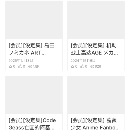
[会员][设定集] 島田
[会员][设定集] 机动
フミカネ ART
战士高达AGE メカニ
WORKS EXTRA
ック&ワールド
2025年1月13日
2024年5月16日
Luminous
0
0
1.8K
0
0
926
Witches[DL]
[会员][设定集]Code
[会员][设定集] 蔷薇
Geass亡国的阿基德
少女 Anime Fanbook