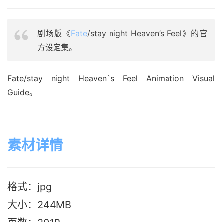
剧场版《
Fate
/stay night Heaven’s Feel》的官
方设定集。
Fate/stay night Heaven`s Feel Animation Visual 
Guide。
素材详情
格式：jpg
大小：244M
B