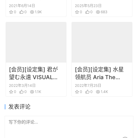
角色机体设定原画合
Rozen Maiden
2021年6月14日
2025年5月23日
集
0
0
1.9K
träumend Nocturne
0
0
683
[会员][设定集] 君が
[会员][设定集] 水星
望む永遠 VISUAL
领航员 Aria The
COMPLETE
Benedizione
2022年3月14日
2022年7月25日
0
0
1.1K
Pamphlet
0
0
1.4K
发表评论