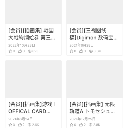
[会员][插画集] 戦国
[会员][三视图线
大戦絢爛絵巻 第三幕
稿]Digimon 数码宝贝
~関八州に起つ~ –
大冒险tri 数码暴龙 角
2022年10月23日
2021年6月28日
sega
0
0
823
色三视图线稿场景设
0
0
3.3K
定集
[会员][插画集]游戏王
[会员][插画集] 无限
OFFICAL CARD
轨道A トモセシュン
GAME 20th
サク画集
2021年6月24日
2021年12月25日
ANNIVERSARY
0
2
2.6K
0
2
2.8K