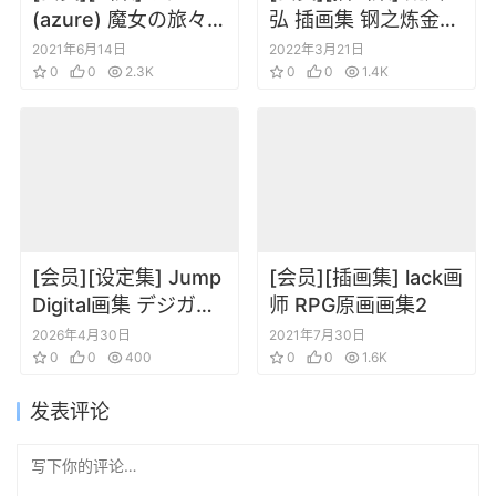
(azure) 魔女の旅々
弘 插画集 钢之炼金术
画集
师3 FULLMETAL
2021年6月14日
2022年3月21日
0
0
2.3K
ALCHEMIST ３
0
0
1.4K
[会员][设定集] Jump
[会员][插画集] lack画
Digital画集 デジガ
师 RPG原画画集2
CLAYMORE 2
2026年4月30日
2021年7月30日
0
0
400
0
0
1.6K
发表评论