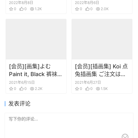
明信片画集
拿出真本事～BD特典
2022年8月8日
2022年8月6日
0
0
1.2K
小册子1-4册
0
0
2.0K
[会员][画集]よむ
[会员][插画集] Koi 点
Paint it, Black 裤袜插
兔插画集 ご注文はう
画集
さぎですか？ Café
2021年6月15日
2021年6月27日
0
0
2.2K
du Soleil
0
0
1.5K
发表评论