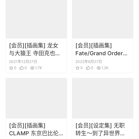
[会员][插画集] 龙女
[会员][插画集]
与大猿王 寺田克也暗
Fate/Grand Order
黑画风插画集
THE MOVIE Divine
2021年12月27日
2022年6月27日
0
0
1.7K
Realm of the Round
0
0
1.2K
Table：Camelot
Paladin Agateram
Art Book
[会员][插画集]
[会员][设定集] 无职
CLAMP 东京巴比伦
转生～到了异世界就