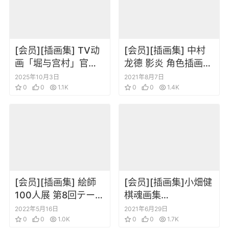
[会员][插画集] TV动
[会员][插画集] 中村
画「堀与宫村」官方
龙德 影炎 角色插画
粉丝手册 毕业纪念版
CG原画集
2025年10月3日
2021年8月7日
0
0
1.1K
0
0
1.4K
[会员][插画集] 絵師
[会员][插画集]小畑健
100人展 第8回テーマ
棋魂画集
「雅」
Hikaru.no.Go-
2022年5月16日
2021年6月29日
0
0
1.0K
Artbook
0
0
1.7K