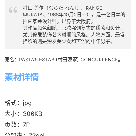
村田 莲尔（むらた れんじ 、RANGE
MURATA、1968年10月2日－），是一名日本的
插画家兼设计师。出身于大阪府。
其作品颜色细腻，喜欢强调复古的质感和设计，
尤其偏爱装饰艺术时期的风格。人物方面，最常
描绘的则是短发美少女和苦涩的中年男子。
原名：PASTA’S ESTAB (村田蓮爾) CONCURRENCE。
素材详情
格式：jpg
大小：306K
B
页数：7P
分辨率：72dpi