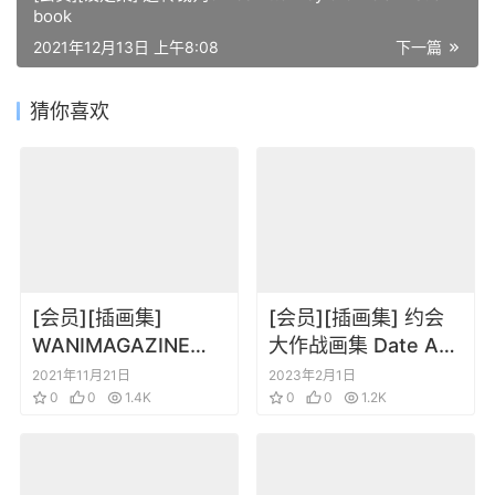
book
2021年12月13日 上午8:08
下一篇
猜你喜欢
[会员][插画集]
[会员][插画集] 约会
WANIMAGAZINE
大作战画集 Date A
COMICS 少女自行车
Bullet NOCO Art
2021年11月21日
2023年2月1日
解放区
0
0
1.4K
Book_ NIGHTMARE
0
0
1.2K