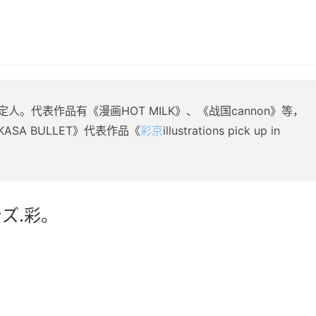
。代表作品有《漫画HOT MILK》、《战国cannon》等，
SA BULLET》代表作品《
彩京
illustrations pick up in
ズ.彩。