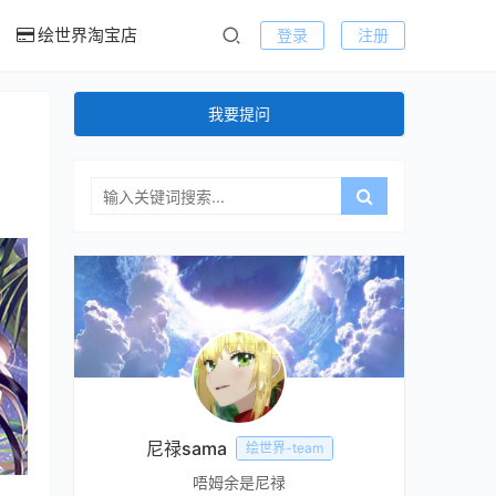
绘世界淘宝店
登录
注册
我要提问
尼禄sama
绘世界-team
唔姆余是尼禄