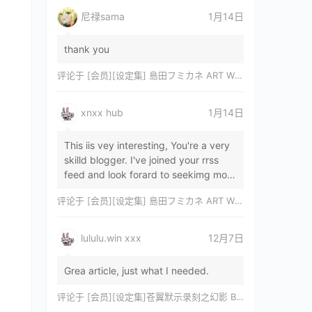
尼禄sama
1月14日
thank you
评论于
[会员][设定集] 島田フミカネ ART WORKS EXTRA Luminous Witches[DL]
xnxx hub
1月14日
This iis vey interesting, You're a very
skilld blogger. I've joined your rrss
feed and look forard to seekimg mor
of your wonderfu post. Also, I've sh…
评论于
[会员][设定集] 島田フミカネ ART WORKS EXTRA Luminous Witches[DL]
lululu.win xxx
12月7日
Grea article, just what I needed.
评论于
[会员][设定集]苍翼默示录刻之幻影 BLAZBLUE CHRONOPHANTASMA 公式設定資料集II