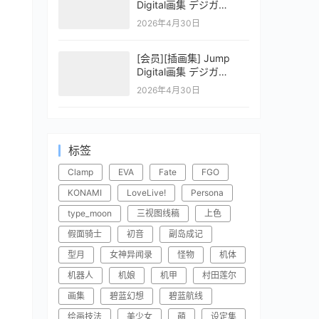
Digital画集 デジガ
CLAYMORE 2
2026年4月30日
[会员][插画集] Jump
Digital画集 デジガ
CLAYMORE 1
2026年4月30日
标签
Clamp
EVA
Fate
FGO
KONAMI
LoveLive!
Persona
type_moon
三视图线稿
上色
假面骑士
初音
副岛成记
型月
女神异闻录
怪物
机体
机器人
机娘
机甲
村田莲尔
画集
碧蓝幻想
碧蓝航线
绘画技法
美少女
萌
设定集