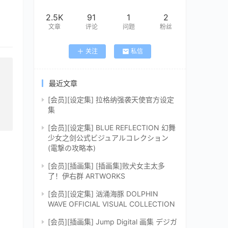
2.5K
91
1
2
文章
评论
问题
粉丝
关注
私信
最近文章
[会员][设定集] 拉格纳强袭天使官方设定
集
[会员][设定集] BLUE REFLECTION 幻舞
少女之剑公式ビジュアルコレクション
(電撃の攻略本)
[会员][插画集] [插画集]败犬女主太多
了！伊右群 ARTWORKS
[会员][设定集] 汹涌海豚 DOLPHIN
WAVE OFFICIAL VISUAL COLLECTION
[会员][插画集] Jump Digital 画集 デジガ