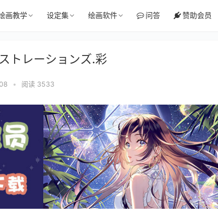
绘画教学
设定集
绘画软件
问答
赞助会员
集ラストレーションズ.彩
:08
•
阅读 3533