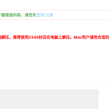
下载链接内容，请您先
登录/注册
线解压，推荐使用
2345
好压在电脑上解压。
Mac
用户请用合适的