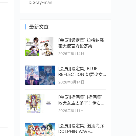
D.Gray-man
最新文章
[会员][设定集] 拉格纳强
袭天使官方设定集
2026年6月14日
[会员][设定集] BLUE
REFLECTION 幻舞少女
之剑公式ビジュアルコレ
2026年6月14日
クション (電撃の攻略本)
[会员][插画集] [插画集]
败犬女主太多了！伊右群
ARTWORKS
2026年6月11日
[会员][设定集] 汹涌海豚
DOLPHIN WAVE