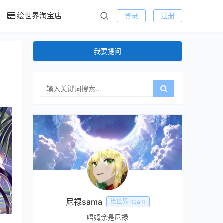
绘世界淘宝店
登录
注册
我要提问
尼禄sama
绘世界-team
唔姆余是尼禄