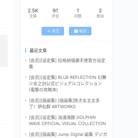
2.5K
91
1
2
文章
评论
问题
粉丝
关注
私信
最近文章
[会员][设定集] 拉格纳强袭天使官方设定
集
[会员][设定集] BLUE REFLECTION 幻舞
少女之剑公式ビジュアルコレクション
(電撃の攻略本)
[会员][插画集] [插画集]败犬女主太多
了！伊右群 ARTWORKS
[会员][设定集] 汹涌海豚 DOLPHIN
WAVE OFFICIAL VISUAL COLLECTION
[会员][插画集] Jump Digital 画集 デジガ