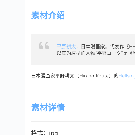
素材介绍
平野耕太
，日本漫画家。代表作《
HE
以其为原型的人物“平野コータ”是
日本漫画家平野耕太（Hirano Kouta）的
Hellsin
素材详情
格式：jpg