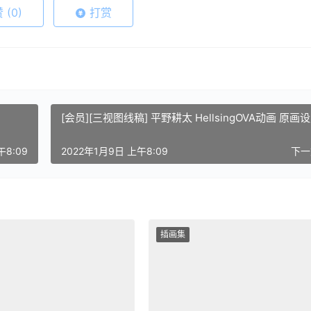
赞
(0)
打赏
[会员][三视图线稿] 平野耕太 HellsingOVA动画 原画
午8:09
2022年1月9日 上午8:09
下
插画集