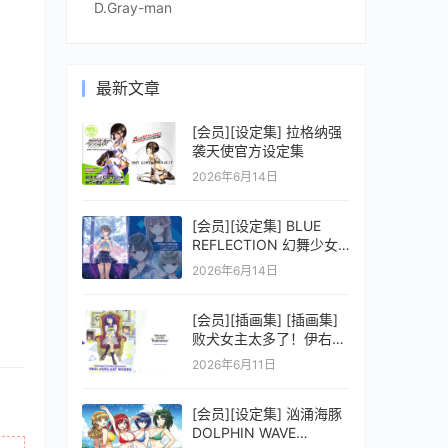
D.Gray-man
最新文章
[会员][设定集] 拉格纳强
袭天使官方设定集
2026年6月14日
[会员][设定集] BLUE
REFLECTION 幻舞少女
之剑公式ビジュアルコレ
2026年6月14日
クション (電撃の攻略本)
[会员][插画集] [插画集]
败犬女主太多了！伊右群
ARTWORKS
2026年6月11日
[会员][设定集] 汹涌海豚
DOLPHIN WAVE