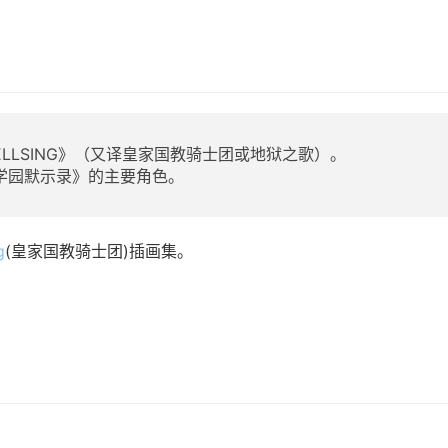
LLSING
》（又译
皇家国教骑士团
或
地狱之歌
）。
《学园默示录》的主要角色。
g
(皇家国教骑士团)插画集。