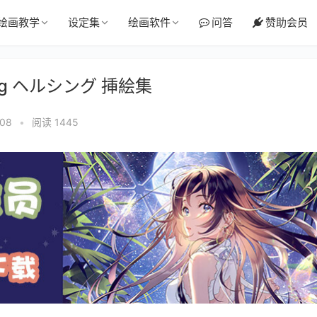
绘画教学
设定集
绘画软件
问答
赞助会员
ing ヘルシング 挿絵集
:08
•
阅读 1445