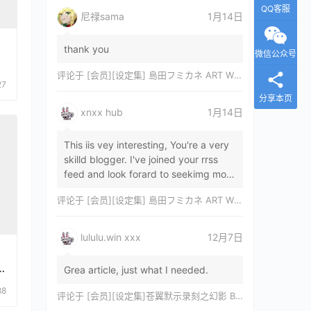
QQ客服
尼禄sama
1月14日
thank you
微信公众号
评论于
[会员][设定集] 島田フミカネ ART WORKS EXTRA Luminous Witches[DL]
27
分享本页
xnxx hub
1月14日
This iis vey interesting, You're a very
skilld blogger. I've joined your rrss
feed and look forard to seekimg mor
of your wonderfu post. Also, I've sh…
评论于
[会员][设定集] 島田フミカネ ART WORKS EXTRA Luminous Witches[DL]
lululu.win xxx
12月7日
Grea article, just what I needed.
88
评论于
[会员][设定集]苍翼默示录刻之幻影 BLAZBLUE CHRONOPHANTASMA 公式設定資料集II