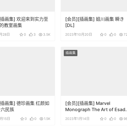
][插画集] 欢迎来到实力至
[会员][插画集] 姐川画集 瞬き
的教室画集
[DL]
7月28日
0
3
3.5K
2023年10月20日
0
0
7
插画集
][插画集] 德珍画集 红颜如
[会员][插画集] Marvel
十六民族
Monograph The Art of Esad
Ribic
4月15日
0
0
1.5K
2023年1月14日
0
0
9