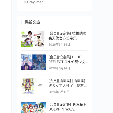
D.Gray-man
最新文章
[会员][设定集] 拉格纳强
袭天使官方设定集
2026年6月14日
[会员][设定集] BLUE
REFLECTION 幻舞少女
之剑公式ビジュアルコレ
2026年6月14日
クション (電撃の攻略本)
[会员][插画集] [插画集]
败犬女主太多了！伊右群
ARTWORKS
2026年6月11日
[会员][设定集] 汹涌海豚
DOLPHIN WAVE