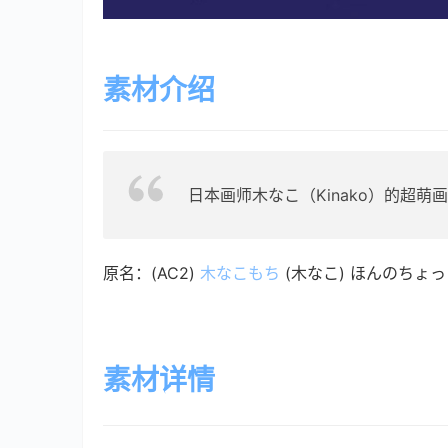
素材介绍
日本画师木なこ（Kinako）的超萌
原名：(AC2) 
木なこもち
 (木なこ) ほんのち
素材详情