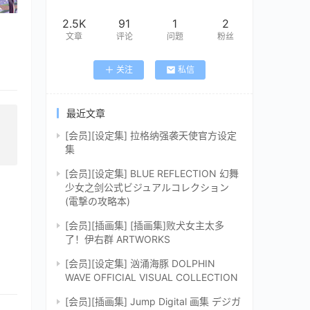
2.5K
91
1
2
文章
评论
问题
粉丝
关注
私信
最近文章
[会员][设定集] 拉格纳强袭天使官方设定
集
[会员][设定集] BLUE REFLECTION 幻舞
少女之剑公式ビジュアルコレクション
(電撃の攻略本)
[会员][插画集] [插画集]败犬女主太多
了！伊右群 ARTWORKS
[会员][设定集] 汹涌海豚 DOLPHIN
WAVE OFFICIAL VISUAL COLLECTION
[会员][插画集] Jump Digital 画集 デジガ