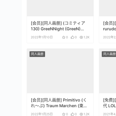
[会员][同人画册] (コミティア
[会员]
130) GreeNNight (GreeN)
rurud
IROIRO AKUMA (オリジナル)
(オリ
2022年1月10日
0
0
1.2K
2022年
同人画册
同人画册
[会员][同人画册] Primitivo (く
[免费]
れ～ぷ) Traum Marchen (東方
代 L
Project)
2022年1月25日
0
0
1.2K
2021年