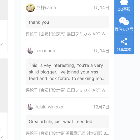
尼禄sama
1月14日
QQ客服
thank you
微信公众号
评论于
[会员][设定集] 島田フミカネ ART WORKS EXTRA Luminous Witches[DL]
5K
分享本页
xnxx hub
1月14日
This iis vey interesting, You're a very
skilld blogger. I've joined your rrss
feed and look forard to seekimg mor
of your wonderfu post. Also, I've sh…
评论于
[会员][设定集] 島田フミカネ ART WORKS EXTRA Luminous Witches[DL]
lululu.win xxx
12月7日
Grea article, just what I needed.
评论于
[会员][设定集]苍翼默示录刻之幻影 BLAZBLUE CHRONOPHANTASMA 公式設定資料集II
0K