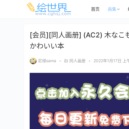
首页
画集
[会员][同人画册] (AC2) 木
かわいい本
尼禄sama
•
同人画册
•
2022年1月17日 上