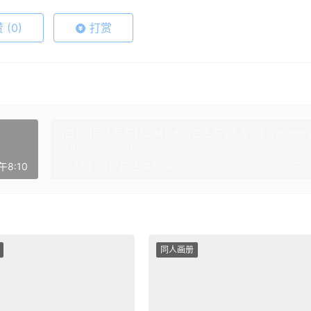
赞
(0)
打赏
[会员][同人画册] (C94) 木なこもち (木なこ) lilyromns
summer vacation
午8:10
2022年1月17日 上午8:09
下
同人画册