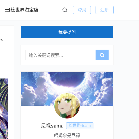
绘世界淘宝店
登录
注册
我要提问
な、
尼禄sama
绘世界-team
唔姆余是尼禄