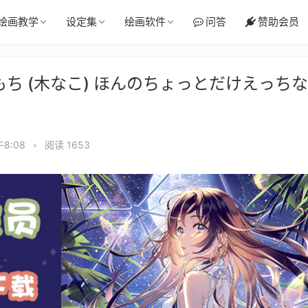
绘画教学
设定集
绘画软件
问答
赞助会员
なこもち (木なこ) ほんのちょっとだけえっち
午8:08
•
阅读 1653