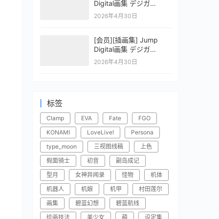
Digital画集 デジガ
CLAYMORE 2
2026年4月30日
[会员][插画集] Jump
Digital画集 デジガ
CLAYMORE 1
2026年4月30日
标签
Clamp
EVA
Fate
FGO
KONAMI
LoveLive!
Persona
type_moon
三视图线稿
上色
假面骑士
初音
副岛成记
型月
女神异闻录
怪物
机体
机器人
机娘
机甲
村田莲尔
画集
碧蓝幻想
碧蓝航线
绘画技法
美少女
萌
设定集