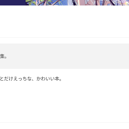
画集。
ょっとだけえっちな、かわいい本。