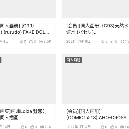
[同人画册] (C99)
[会员][同人画册] (C93)天然水
ot (rurudo) FAKE DOLL
道水 (パセリ)
ジナル)
TennenSuidousui 14
2月4日
0
0
3.0K
2021年7月16日
0
0
1.
同人画册
[画集]画师Loiza 魅惑时
[会员][同人画册]
OL同人插画
(COMIC1☆13) AHO-CROSS
(神冈ちろる) ORE-NO-
4月14日
0
0
2.1K
2022年1月24日
0
0
1.