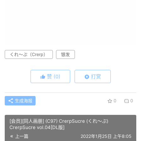
くれ～ぷ（Crerp）
银发
赞
(0)
打赏
生成海报
0
0
[会员][同人画册] (C97) CrerpSucre (くれ～ぷ)
CrerpSucre vol.04[DL版]
上一篇
2022年1月25日 上午8:05