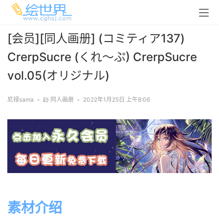
[会员][同人画册] (コミティア137)
CrerpSucre (くれ～ぷ) CrerpSucre
vol.05(オリジナル)
尼禄sama
•
同人画册
•
2022年1月25日 上午8:06
素材介绍