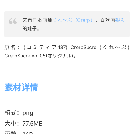
来自日本画师
くれ～ぷ（Crerp）
，喜欢画
银发
的妹子。
原名：(コミティア137) CrerpSucre (くれ～ぷ) 
CrerpSucre vol.05(オリジナル)。
素材详情
格式：png
大小：77.6M
B