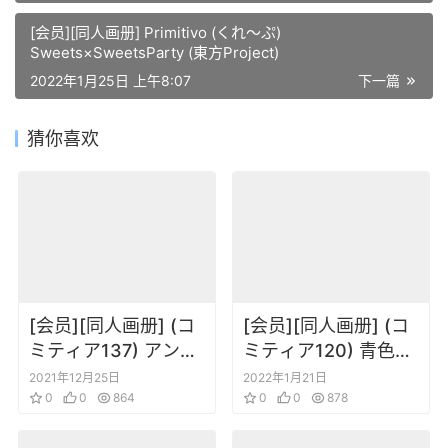
[会员][同人画册] Primitivo (くれ～ぷ)
Sweets×SweetsParty (東方Project)
2022年1月25日 上午8:07
下一篇
猜你喜欢
[会员][同人画册] (コ
[会员][同人画册] (コ
ミティア137) アンデ
ミティア120) 青色
ィスクライブド (みき
clip (竹花ノート)
2021年12月25日
2022年1月21日
さい) 紫刃のレピドプ
0
0
864
Graffito
0
0
878
テラ