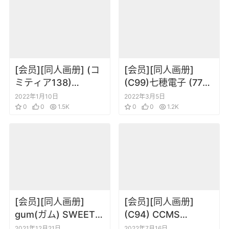
[会员][同人画册] (コ
[会员][同人画册]
ミティア138)
(C99)七穂電子 (77gl)
GreeNNight (GreeN)
リゼログmoment
2022年1月10日
2022年3月5日
BLACL BLADE (オリ
0
0
1.5K
0
0
1.2K
ジナル)
[会员][同人画册]
[会员][同人画册]
gum(ガム) SWEET
(C94) CCMS
VIKING ILLUST
(Koyama Shigeto)
2021年12月21日
2022年7月16日