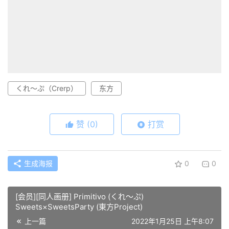
くれ～ぷ（Crerp）
东方
赞
(0)
打赏
生成海报
0
0
[会员][同人画册] Primitivo (くれ～ぷ)
Sweets×SweetsParty (東方Project)
上一篇
2022年1月25日 上午8:07