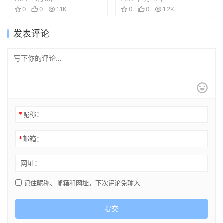
(オリジナル)
0
0
1.1K
(ideolo、77gl) はた
0
0
1.2K
らく東方!
发表评论
*
昵称：
*
邮箱：
网址：
记住昵称、邮箱和网址，下次评论免输入
提交