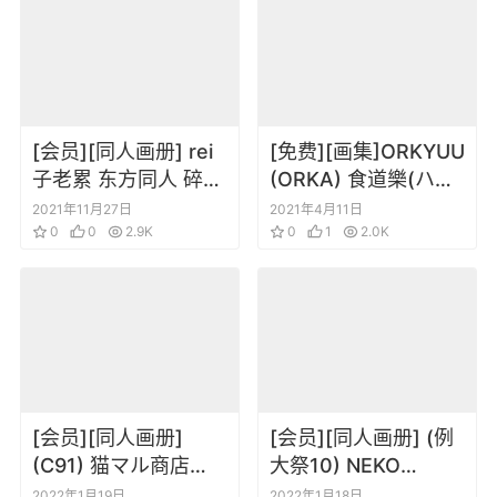
[会员][同人画册] rei
[免费][画集]ORKYUU
子老累 东方同人 碎华
(ORKA) 食道樂(ハイ
变
キュー!!) 排球少年同
2021年11月27日
2021年4月11日
0
0
2.9K
人画集
0
1
2.0K
[会员][同人画册]
[会员][同人画册] (例
(C91) 猫マル商店
大祭10) NEKO
(saitom) zimakupiza
WORKi 七穂電子
2022年1月19日
2022年1月18日