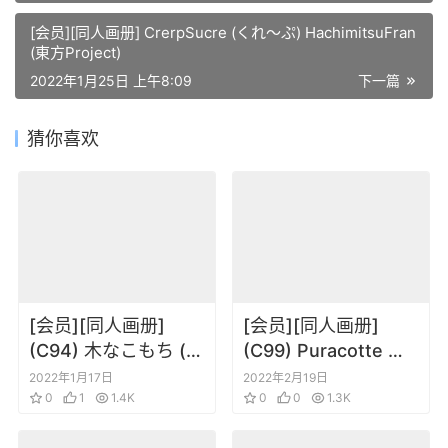
[会员][同人画册] CrerpSucre (くれ～ぷ) HachimitsuFran
(東方Project)
2022年1月25日 上午8:09
下一篇
猜你喜欢
[会员][同人画册]
[会员][同人画册]
(C94) 木なこもち (木
(C99) Puracotte 月
なこ) lilyromnsual
餅文蝶 (ぷらこ)
2022年1月17日
2022年2月19日
summer vacation
0
1
1.4K
PURALOG vol2
0
0
1.3K