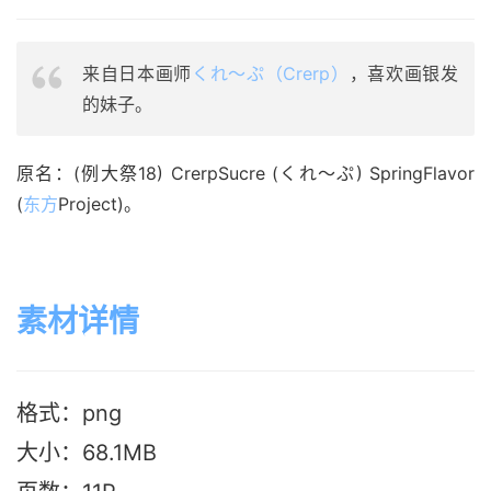
来自日本画师
くれ～ぷ（Crerp）
，喜欢画银发
的妹子。
原名：(例大祭18) CrerpSucre (くれ～ぷ) SpringFlavor 
(
东方
Project)。
素材详情
格式：png
大小：68.1M
B