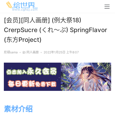
[会员][同人画册] (例大祭18)
CrerpSucre (くれ～ぷ) SpringFlavor
(东方Project)
尼禄sama
•
同人画册
•
2022年1月25日 上午8:07
素材介绍