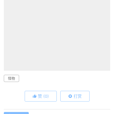
怪物
赞
(0)
打赏