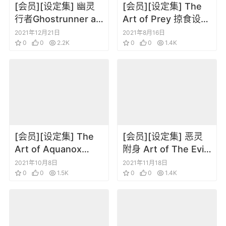
[会员][设定集] 幽灵
[会员][设定集] The
行者Ghostrunner art
Art of Prey 掠食设定
book[DL版]
画集
2021年12月21日
2021年8月16日
0
0
2.2K
0
0
1.4K
[会员][设定集] The
[会员][设定集] 恶灵
Art of Aquanox
附身 Art of The Evil
Deep Descent 未来
Within
2021年10月8日
2021年11月18日
水世界 深度侵袭
0
0
1.5K
0
0
1.4K