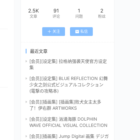
2.5K
91
1
2
文章
评论
问题
粉丝
关注
私信
最近文章
[会员][设定集] 拉格纳强袭天使官方设定
集
[会员][设定集] BLUE REFLECTION 幻舞
少女之剑公式ビジュアルコレクション
(電撃の攻略本)
[会员][插画集] [插画集]败犬女主太多
了！伊右群 ARTWORKS
[会员][设定集] 汹涌海豚 DOLPHIN
WAVE OFFICIAL VISUAL COLLECTION
[会员][插画集] Jump Digital 画集 デジガ