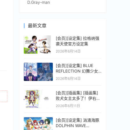
D.Gray-man
最新文章
[会员][设定集] 拉格纳强
袭天使官方设定集
2026年6月14日
[会员][设定集] BLUE
REFLECTION 幻舞少女
之剑公式ビジュアルコレ
2026年6月14日
クション (電撃の攻略本)
[会员][插画集] [插画集]
败犬女主太多了！伊右群
ARTWORKS
2026年6月11日
[会员][设定集] 汹涌海豚
DOLPHIN WAVE