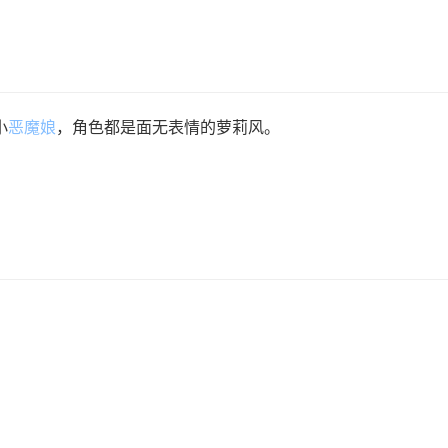
小
恶魔娘
，角色都是面无表情的萝莉风。