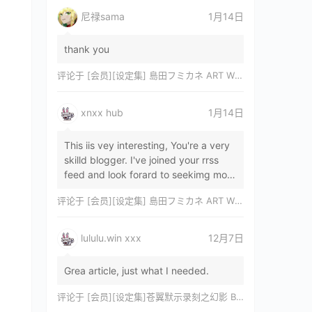
尼禄sama
1月14日
thank you
评论于
[会员][设定集] 島田フミカネ ART WORKS EXTRA Luminous Witches[DL]
xnxx hub
1月14日
This iis vey interesting, You're a very
skilld blogger. I've joined your rrss
feed and look forard to seekimg mor
of your wonderfu post. Also, I've sh…
评论于
[会员][设定集] 島田フミカネ ART WORKS EXTRA Luminous Witches[DL]
lululu.win xxx
12月7日
Grea article, just what I needed.
评论于
[会员][设定集]苍翼默示录刻之幻影 BLAZBLUE CHRONOPHANTASMA 公式設定資料集II