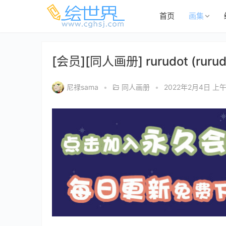
首页
画集
[会员][同人画册] rurudot (ruru
尼禄sama
•
同人画册
•
2022年2月4日 上午