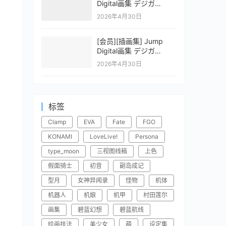
Digital画集 デジガ
CLAYMORE 2
2026年4月30日
[会员][插画集] Jump
Digital画集 デジガ
CLAYMORE 1
2026年4月30日
标签
Clamp
EVA
Fate
FGO
KONAMI
LoveLive!
Persona
type_moon
三视图线稿
上色
假面骑士
初音
副岛成记
型月
女神异闻录
怪物
机体
机器人
机娘
机甲
村田莲尔
画集
碧蓝幻想
碧蓝航线
绘画技法
美少女
萌
设定集