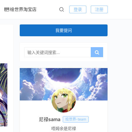
绘世界淘宝店
登录
注册
我要提问
尼禄sama
绘世界-team
唔姆余是尼禄