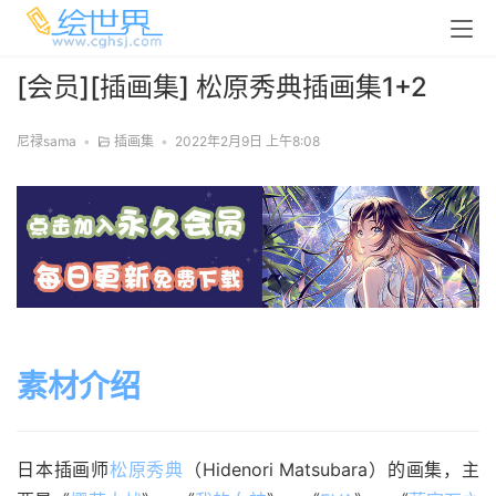
[会员][插画集] 松原秀典插画集1+2
尼禄sama
•
插画集
•
2022年2月9日 上午8:08
素材介绍
日本插画师
松原秀典
（Hidenori Matsubara）的画集，主