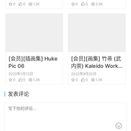
FGO角色插画集
0
0
1.2K
0
0
2.5K
[会员][插画集] Huke
[会员][画集] 竹帚 (武
Pic 06
内崇) Kaleido Works
(よろず) [DL版]
2022年1月12日
2022年8月20日
0
0
1.3K
0
0
1.3K
发表评论