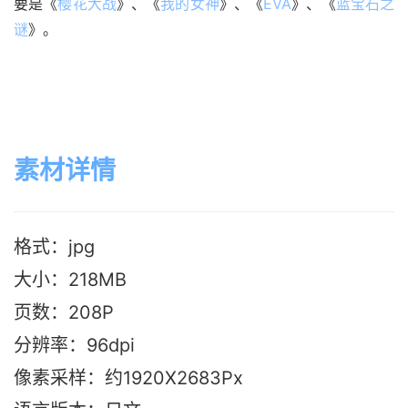
要是《
樱花大战
》、《
我的女神
》、《
EVA
》、《
蓝宝石之
谜
》。
素材详情
格式：jpg
大小：218MB
页数：208P
分辨率：96dpi
像素采样：约1920X2683Px