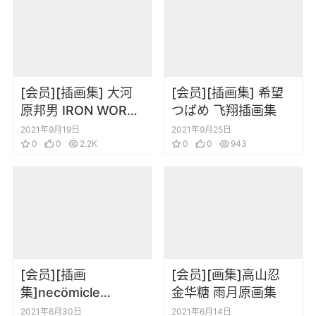
[会员][插画集] 大河
[会员][插画集] 希望
原邦男 IRON WORKS
つばめ 飞翔插画集
机动战士高达
2021年9月19日
2021年9月25日
0
0
2.2K
0
0
943
[会员][插画
[会员][画集]高山忍
集]necömicle
金华糖 雨月原画集
necömi NECOMIX2
2021年6月30日
2021年6月14日