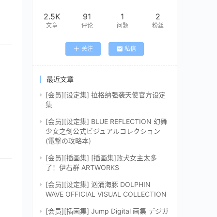
2.5K
91
1
2
文章
评论
问题
粉丝
关注
私信
最近文章
[会员][设定集] 拉格纳强袭天使官方设定
集
[会员][设定集] BLUE REFLECTION 幻舞
少女之剑公式ビジュアルコレクション
(電撃の攻略本)
[会员][插画集] [插画集]败犬女主太多
了！伊右群 ARTWORKS
[会员][设定集] 汹涌海豚 DOLPHIN
WAVE OFFICIAL VISUAL COLLECTION
[会员][插画集] Jump Digital 画集 デジガ