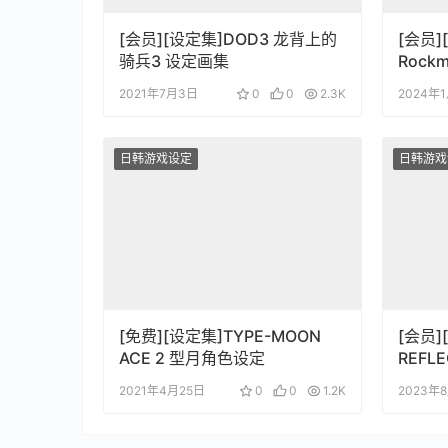
[会员][设定集]DOD3 龙背上的
[会员]
骑兵3 设定画集
Rockma
Collec
2021年7月3日
0
0
2.3K
2024年
日韩游戏设定
日韩游戏
[免费][设定集]TYPE-MOON
[会员]
ACE 2 型月角色设定
REFL
アルコ
2021年4月25日
0
0
1.2K
2023年