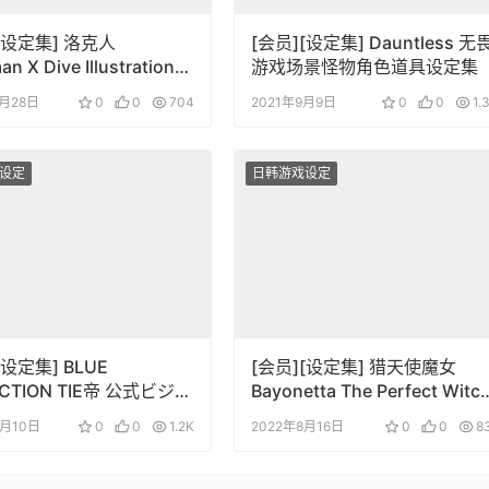
[设定集] 洛克人
[会员][设定集] Dauntless 无
n X Dive Illustration
游戏场景怪物角色道具设定集
tion
1月28日
0
0
704
2021年9月9日
0
0
1.
设定
日韩游戏设定
[设定集] BLUE
[会员][设定集] 猎天使魔女
ECTION TIE帝 公式ビジュ
Bayonetta The Perfect Witc
レクション
Guide
8月10日
0
0
1.2K
2022年8月16日
0
0
8