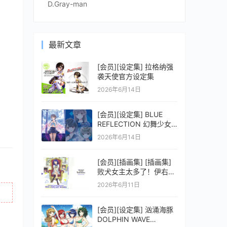
D.Gray-man
最新文章
[会员][设定集] 拉格纳强
袭天使官方设定集
2026年6月14日
[会员][设定集] BLUE
REFLECTION 幻舞少女
之剑公式ビジュアルコレ
2026年6月14日
クション (電撃の攻略本)
[会员][插画集] [插画集]
败犬女主太多了！伊右群
ARTWORKS
2026年6月11日
[会员][设定集] 汹涌海豚
DOLPHIN WAVE