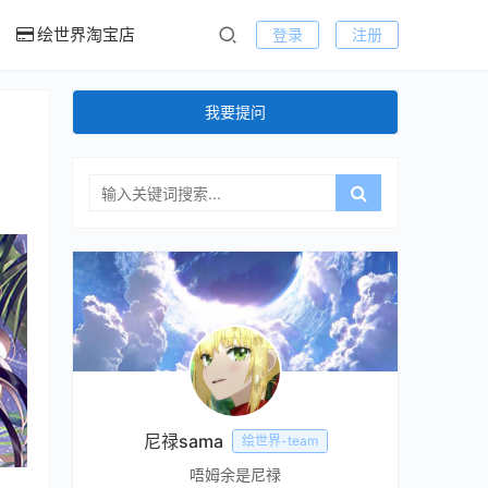
绘世界淘宝店
登录
注册
我要提问
尼禄sama
绘世界-team
唔姆余是尼禄