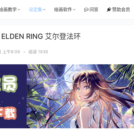
绘画教学
设定集
绘画软件
问答
赞助会员
of ELDEN RING 艾尔登法环
日 上午8:09
•
阅读 1936