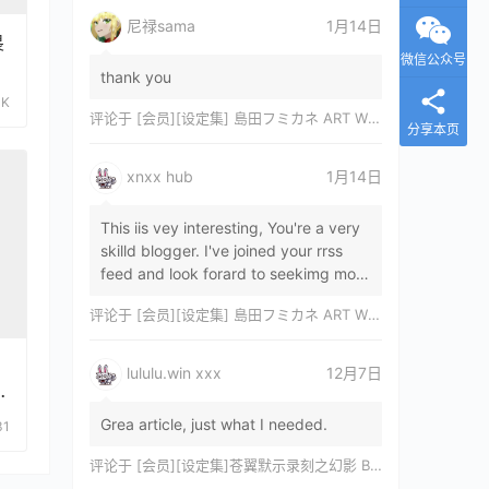
尼禄sama
1月14日
畏
微信公众号
thank you
3K
评论于
[会员][设定集] 島田フミカネ ART WORKS EXTRA Luminous Witches[DL]
分享本页
xnxx hub
1月14日
This iis vey interesting, You're a very
skilld blogger. I've joined your rrss
feed and look forard to seekimg mor
of your wonderfu post. Also, I've sh…
评论于
[会员][设定集] 島田フミカネ ART WORKS EXTRA Luminous Witches[DL]
lululu.win xxx
12月7日
h
Grea article, just what I needed.
31
评论于
[会员][设定集]苍翼默示录刻之幻影 BLAZBLUE CHRONOPHANTASMA 公式設定資料集II