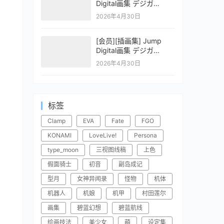
Digital画集 デジガ
CLAYMORE 2
2026年4月30日
[会员][插画集] Jump
Digital画集 デジガ
CLAYMORE 1
2026年4月30日
标签
Clamp
EVA
Fate
FGO
KONAMI
LoveLive!
Persona
type_moon
三视图线稿
上色
假面骑士
初音
副岛成记
型月
女神异闻录
怪物
机体
机器人
机娘
机甲
村田莲尔
画集
碧蓝幻想
碧蓝航线
绘画技法
美少女
萌
设定集