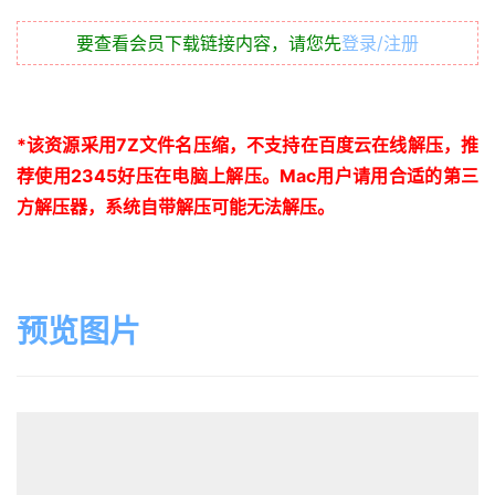
要查看会员下载链接内容，请您先
登录/注册
*
该资源采用
7Z
文件名压缩，不支持在百度云在线解压，推
荐使用
2345
好压在电脑上解压。
Mac
用户请用合适的第三
方解压器，系统自带解压可能无法解压。
预览图片