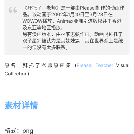
《拜托了，老师》是一部由Please!制作的动画作
品。该动画于2002年1月10日至3月28日在
WOWOW播放；Animax亚洲引进版权并于香港
及东亚等地区播放。
另有漫画版本，由林家志弦作画。动画《拜托了
双子星》被认为是其姊妹篇，其在世界观上是统
一的但没有太多联系。
原名：拜托了老师原画集 (
Please! Teacher
 Visual 
Collection)
素材详情
格式：png