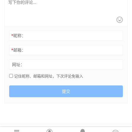
*
昵称：
*
邮箱：
网址：
记住昵称、邮箱和网址，下次评论免输入
提交