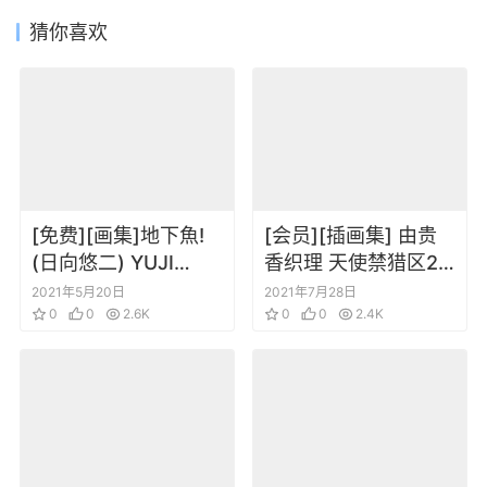
猜你喜欢
[免费][画集]地下魚!
[会员][插画集] 由贵
(日向悠二) YUJI
香织理 天使禁猎区2
HIMUKAI Color
Lost Angel
2021年5月20日
2021年7月28日
0
0
Works petit [DL版]
2.6K
0
0
2.4K