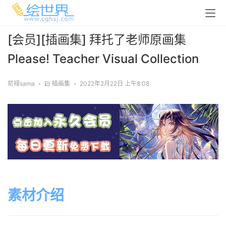
[会员][插画集] 拜托了老师原画集
Please! Teacher Visual Collection
尼禄sama
•
插画集
•
2022年2月22日 上午8:08
素材介绍