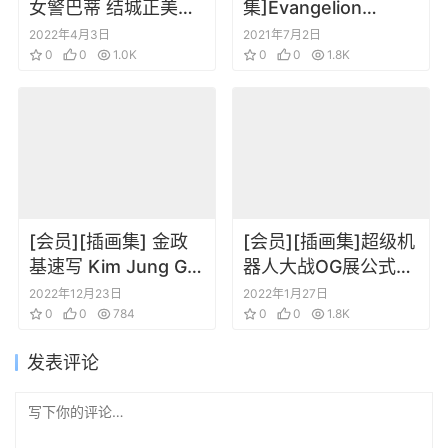
女警巴蒂 结城正美画
集]Evangelion
集
3.0+1.0 Extra
2022年4月3日
2021年7月2日
0
0
1.0K
Magazine
0
0
1.8K
[会员][插画集] 金政
[会员][插画集]超级机
基速写 Kim Jung Gi
器人大战OG展公式图
– Sketchbook 2016
录
2022年12月23日
2022年1月27日
0
0
784
0
0
1.8K
发表评论