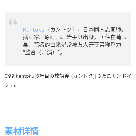
Kantoku
（カントク），日本同人志画师、
插画家、原画师。岩手县出身，居住在崎玉
县。笔名的由来是常被友人开玩笑称呼为
“监督（导演）”。
C99 kantoku[5年目の放課後 (カントク)]ふたごサンドイ
ッチ。
素材详情