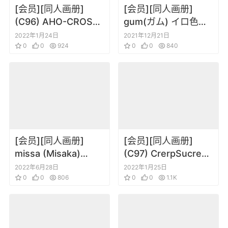
[会员][同人画册]
[会员][同人画册]
(C96) AHO-CROSS
gum(ガム) イロ色い
(神冈ちろる) CLEAN
っぱい!
2022年1月24日
2021年12月21日
HIT
0
0
924
0
0
840
[会员][同人画册]
[会员][同人画册]
missa (Misaka)
(C97) CrerpSucre
Shitei dokuhon (Yu-
(くれ～ぷ)
2022年6月28日
2022年1月25日
Gi-Oh!)
0
0
806
CrerpSucre
0
0
1.1K
vol.04[DL版]