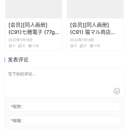
[会员][同人画册]
[会员][同人画册]
(C91)七穂電子 (77gl)
(C91) 猫マル商店
Life is fantasy
(saitom) zimakupiza
2022年1月18日
2022年1月19日
0
0
1.2K
(オリジナル)
0
0
1.1K
发表评论
*
昵称：
*
邮箱：