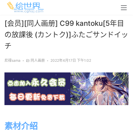
[会员][同人画册] C99 kantoku[5年目
の放課後 (カントク)]ふたごサンドイッ
チ
尼禄sama
•
同人画册
•
2022年4月17日 下午1:02
素材介绍