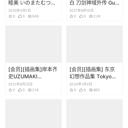
睦美 いのまたむつみ
白 刀剑神域外传 Gun
画集 Tales
Gale Online 小说插图
2025年3月1日
2021年6月10日
0
0
649
合集 VOL1~9
0
0
2.0K
[会员][插画集]岸本齐
[会员][插画集] 东京
史UZUMAKI
幻想作品集 Tokyo
NARUTO 火影忍者完
Genso Art Works
2021年6月25日
2024年1月4日
结纪念画集
0
0
2.1K
0
0
863