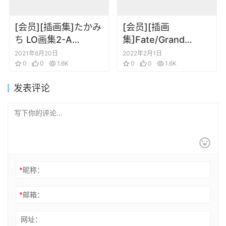
[会员][插画集]たかみ
[会员][插画
ち LO画集2-A
集]Fate/Grand
TAKAMICHI LO-fi
Order FGO 4th
2021年6月20日
2022年2月1日
WORKS
0
0
1.6K
Anniversary ALBUM
0
0
1.6K
发表评论
*
昵称：
*
邮箱：
网址：