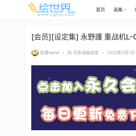
首页
画集
[会员][设定集] 永野護 重战机L-
尼禄sama
•
日系动画设定
•
2022年5月1日