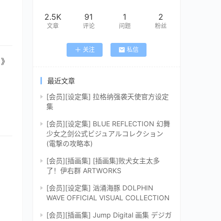
2.5K
91
1
2
文章
评论
问题
粉丝
关注
私信
》
最近文章
[会员][设定集] 拉格纳强袭天使官方设定
集
[会员][设定集] BLUE REFLECTION 幻舞
少女之剑公式ビジュアルコレクション
(電撃の攻略本)
[会员][插画集] [插画集]败犬女主太多
了！伊右群 ARTWORKS
[会员][设定集] 汹涌海豚 DOLPHIN
WAVE OFFICIAL VISUAL COLLECTION
[会员][插画集] Jump Digital 画集 デジガ