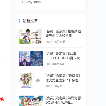
D.Gray-man
最新文章
[会员][设定集] 拉格纳强
袭天使官方设定集
2026年6月14日
[会员][设定集] BLUE
REFLECTION 幻舞少女
之剑公式ビジュアルコレ
2026年6月14日
クション (電撃の攻略本)
[会员][插画集] [插画集]
败犬女主太多了！伊右群
ARTWORKS
2026年6月11日
[会员][设定集] 汹涌海豚
第
DOLPHIN WAVE