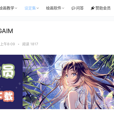
绘画教学
设定集
绘画软件
问答
赞助会员
GAIM
 上午8:09
•
阅读 1817