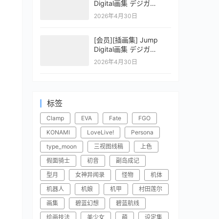
Digital画集 デジガ
CLAYMORE 2
2026年4月30日
[会员][插画集] Jump
Digital画集 デジガ
CLAYMORE 1
2026年4月30日
标签
Clamp
EVA
Fate
FGO
KONAMI
LoveLive!
Persona
type_moon
三视图线稿
上色
假面骑士
初音
副岛成记
型月
女神异闻录
怪物
机体
机器人
机娘
机甲
村田莲尔
画集
碧蓝幻想
碧蓝航线
绘画技法
美少女
萌
设定集