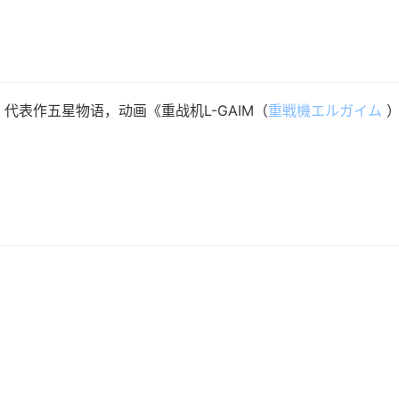
no）代表作五星物语，动画《重战机L-GAIM（
重戦機エルガイム
）