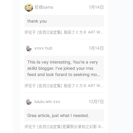
尼禄sama
1月14日
thank you
评论于
[会员][设定集] 島田フミカネ ART WORKS EXTRA Luminous Witches[DL]
xnxx hub
1月14日
This iis vey interesting, You're a very
skilld blogger. I've joined your rrss
feed and look forard to seekimg mor
of your wonderfu post. Also, I've sh…
评论于
[会员][设定集] 島田フミカネ ART WORKS EXTRA Luminous Witches[DL]
lululu.win xxx
12月7日
Grea article, just what I needed.
评论于
[会员][设定集]苍翼默示录刻之幻影 BLAZBLUE CHRONOPHANTASMA 公式設定資料集II