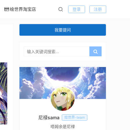
绘世界淘宝店
登录
注册
我要提问
尼禄sama
绘世界-team
唔姆余是尼禄