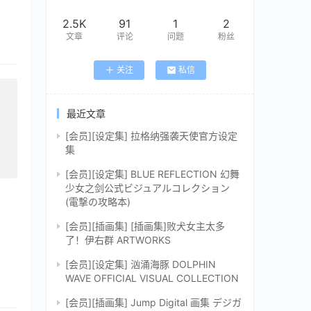
2.5K
91
1
2
文章
评论
问题
粉丝
关注
私信
最近文章
[会员][设定集] 拉格纳强袭天使官方设定
集
[会员][设定集] BLUE REFLECTION 幻舞
少女之剑公式ビジュアルコレクション
(電撃の攻略本)
[会员][插画集] [插画集]败犬女主太多
了！伊右群 ARTWORKS
[会员][设定集] 汹涌海豚 DOLPHIN
WAVE OFFICIAL VISUAL COLLECTION
[会员][插画集] Jump Digital 画集 デジガ