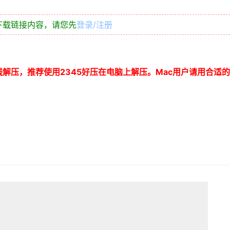
下载链接内容，请您先
登录/注册
线解压，推荐使用
2345
好压在电脑上解压。
Mac
用户请用合适的