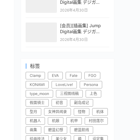
Digital画集 デジガ
CLAYMORE 2
2026年4月30日
[会员][插画集] Jump
Digital画集 デジガ
CLAYMORE 1
2026年4月30日
标签
Clamp
EVA
Fate
FGO
KONAMI
LoveLive!
Persona
type_moon
三视图线稿
上色
假面骑士
初音
副岛成记
型月
女神异闻录
怪物
机体
机器人
机娘
机甲
村田莲尔
画集
碧蓝幻想
碧蓝航线
绘画技法
美少女
萌
设定集