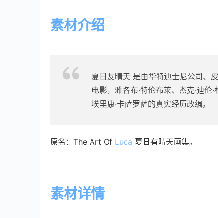
素材介绍
夏日友晴天 是由华特迪士尼公司、
电影，雅各布·特伦布莱、杰克·迪伦
埃里康·卡萨罗萨的真实经历改编。
原名：The Art Of 
Luca
 夏日有晴天画集。
素材详情