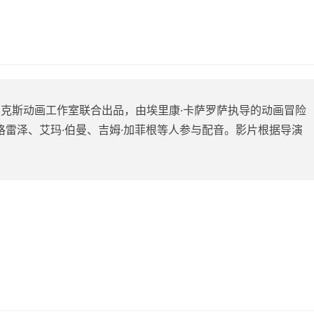
皮克斯动画工作室联合出品，由埃里康·卡萨罗萨执导的动画冒险
·格雷泽、艾玛·伯曼、吉姆·加菲根等人参与配音。影片根据导演