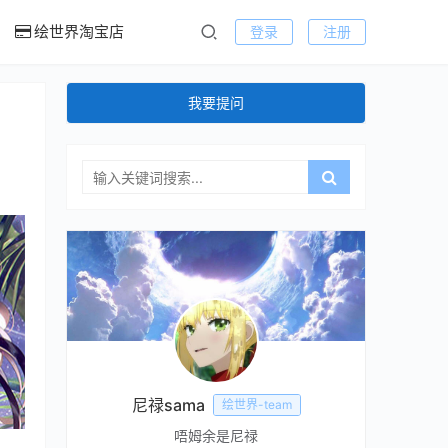
绘世界淘宝店
登录
注册
我要提问
尼禄sama
绘世界-team
唔姆余是尼禄