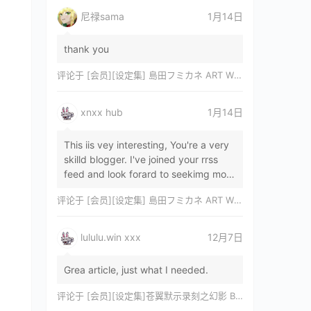
尼禄sama
1月14日
thank you
评论于
[会员][设定集] 島田フミカネ ART WORKS EXTRA Luminous Witches[DL]
xnxx hub
1月14日
This iis vey interesting, You're a very
skilld blogger. I've joined your rrss
feed and look forard to seekimg mor
of your wonderfu post. Also, I've sh…
评论于
[会员][设定集] 島田フミカネ ART WORKS EXTRA Luminous Witches[DL]
lululu.win xxx
12月7日
Grea article, just what I needed.
评论于
[会员][设定集]苍翼默示录刻之幻影 BLAZBLUE CHRONOPHANTASMA 公式設定資料集II