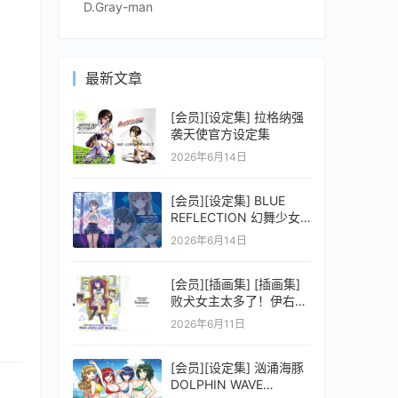
D.Gray-man
最新文章
[会员][设定集] 拉格纳强
袭天使官方设定集
2026年6月14日
[会员][设定集] BLUE
REFLECTION 幻舞少女
之剑公式ビジュアルコレ
2026年6月14日
クション (電撃の攻略本)
[会员][插画集] [插画集]
败犬女主太多了！伊右群
ARTWORKS
2026年6月11日
[会员][设定集] 汹涌海豚
DOLPHIN WAVE