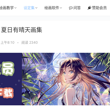
绘画教学
设定集
绘画软件
问答
赞助会员
uca 夏日有晴天画集
 上午8:10
•
阅读 2340