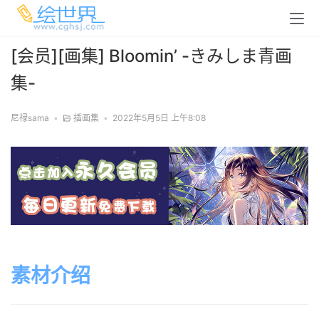
[会员][画集] Bloomin’ -きみしま青画
集-
尼禄sama
•
插画集
•
2022年5月5日 上午8:08
素材介绍