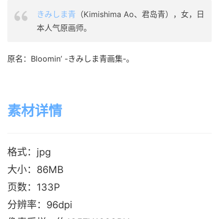
きみしま青
（Kimishima Ao、君岛青），女，日
本人气原画师。
原名：Bloomin’ -きみしま青画集-。
素材详情
格式：jpg
大小：86M
B
页数：133P
分辨率：96dpi