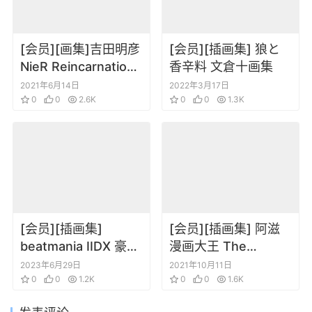
[会员][画集]吉田明彦
[会员][插画集] 狼と
NieR Reincarnation
香辛料 文倉十画集
尼尔转生设定插画集
2021年6月14日
2022年3月17日
0
0
2.6K
0
0
1.3K
[会员][插画集]
[会员][插画集] 阿滋
beatmania IIDX 豪華
漫画大王 The
画集 The Golden
Animation Visual
2023年6月29日
2021年10月11日
Liner 26 Rootage
0
0
1.2K
Book1+2
0
0
1.6K
20th Anniversary