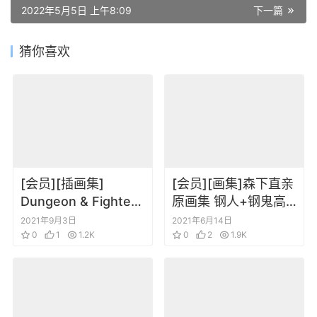
2022年5月5日 上午8:09
下一篇
猜你喜欢
[会员][插画集]
[会员][画集]森下直亲
Dungeon & Fighter
原画集 钢人+钢鬼高
地下城与勇士五周年
达机体插画集
2021年9月3日
2021年6月14日
设定插画集
0
1
1.2K
0
2
1.9K