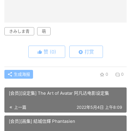
きみしま青
萌
赞
(0)
打赏
生成海报
0
0
[会员][设定集] The Art of Avatar 阿凡达电影设定集
上一篇
2022年5月4日 上午8:09
[会员][画集] 結城信輝 Phantasien