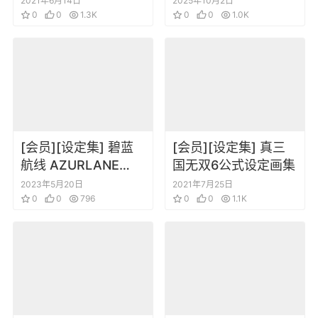
2021年6月14日
2025年10月2日
色场景道具资料设定
0
0
1.3K
Game
0
0
1.0K
画集
[会员][设定集] 碧蓝
[会员][设定集] 真三
航线 AZURLANE
国无双6公式设定画集
FIGURE ARCHIVE
2023年5月20日
2021年7月25日
0
0
796
0
0
1.1K