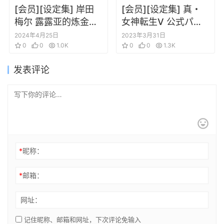
[会员][设定集] 岸田
[会员][设定集] 真・
梅尔 露露亚的炼金工
女神転生V 公式パー
房 ～亚兰德之炼金术
フェクトガイド
2024年4月25日
2023年3月31日
士4～
0
0
1.0K
0
0
1.3K
发表评论
*
昵称：
*
邮箱：
网址：
记住昵称、邮箱和网址，下次评论免输入