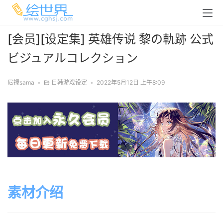
[会员][设定集] 英雄传说 黎の軌跡 公式
ビジュアルコレクション
尼禄sama
•
日韩游戏设定
•
2022年5月12日 上午8:09
素材介绍