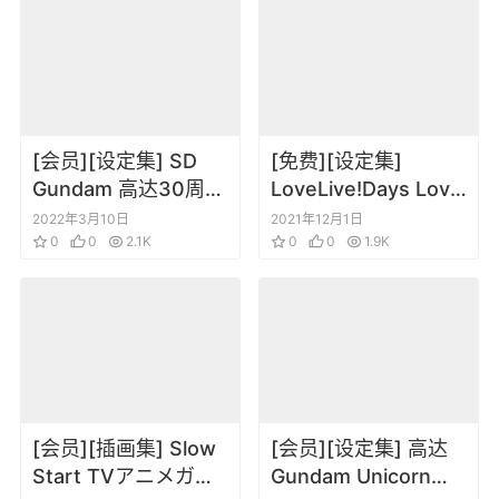
[会员][设定集] SD
[免费][设定集]
Gundam 高达30周年
LoveLive!Days Love
大全集永久保存版
Live! General
2022年3月10日
2021年12月1日
0
0
2.1K
Magazine Vol.22
0
0
1.9K
[会员][插画集] Slow
[会员][设定集] 高达
Start TVアニメガイ
Gundam Unicorn