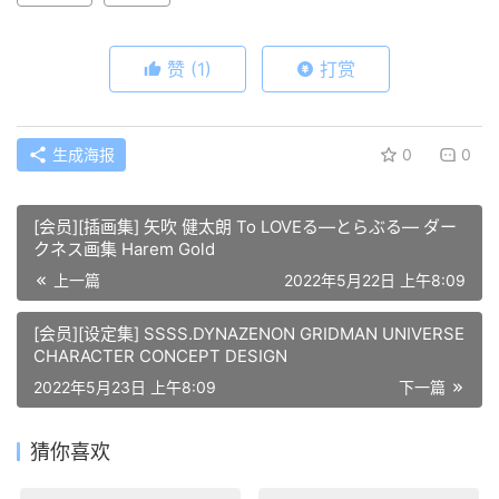
赞
(1)
打赏
生成海报
0
0
[会员][插画集] 矢吹 健太朗 To LOVEる―とらぶる― ダー
クネス画集 Harem Gold
上一篇
2022年5月22日 上午8:09
[会员][设定集] SSSS.DYNAZENON GRIDMAN UNIVERSE
CHARACTER CONCEPT DESIGN
2022年5月23日 上午8:09
下一篇
猜你喜欢