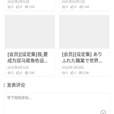
ドブック Slow-
Re：0096 Mechanic
2022年2月10日
2021年10月11日
blooming flower
0
0
1.4K
Complete Book
0
0
1.4K
[会员][设定集]我,要
[会员][设定集] あり
成为双马尾角色设定
ふれた職業で世界最
插画集
強 公式設定資料集
2021年6月14日
2023年1月29日
0
0
1.8K
0
1
2.6K
发表评论