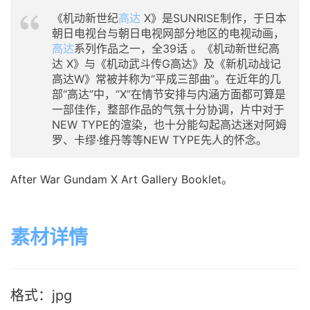
《机动新世纪
高达
X》是SUNRISE制作，于日本
朝日电视台与朝日电视网部分地区的电视动画，
高达
系列作品之一，全39话 。《机动新世纪高
达 X》与《机动武斗传G高达》及《新机动战记
高达W》常被并称为“平成三部曲”。在近年的几
部“高达”中，“X”在情节安排与内涵方面都可算是
一部佳作，整部作品的气氛十分协调，片中对于
NEW TYPE的渲染，也十分能勾起高达迷对阿姆
罗、卡缪·维丹等等NEW TYPE先人的怀念。
After War Gundam X Art Gallery Booklet。
素材详情
格式：jpg