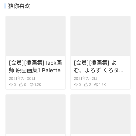
猜你喜欢
[会员][插画集] lack画
[会员][插画集] よ
师 原画画集1 Palette
む、よろず くろタイ
ツDEEP yomu 裤袜
2021年7月30日
2021年7月2日
0
0
1.2K
画集
0
2
1.5K