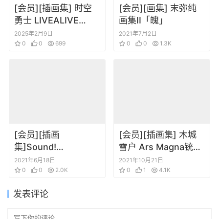
[会员][插画集] 时空
[会员][画集] 末弥纯
勇士 LIVEALIVE
画集II「魄」
ORIGINAL＋HD-2D
2025年2月9日
2021年7月2日
Illustrations
0
0
699
0
0
1.3K
[会员][插画
[会员][插画集] 木城
集]Sound!
雪户 Ars Magna铳梦
Euphonium 吹响吧！
画集
2021年6月18日
2021年10月21日
上低音号 插画集
0
0
2.0K
0
1
4.1K
发表评论