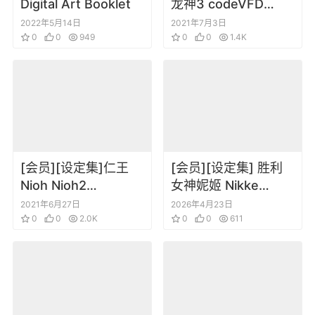
Digital Art Booklet
龙神3 codeVFD
VISUAL
2022年5月14日
2021年7月3日
0
0
949
COLLECTION
0
0
1.4K
[会员][设定集]仁王
[会员][设定集] 胜利
Nioh Nioh2
女神妮姬 Nikke
ARTBOOK
Goddess of Victory
2021年6月27日
2026年4月23日
0
0
2.0K
Material Book
0
0
611
(2022-2023)