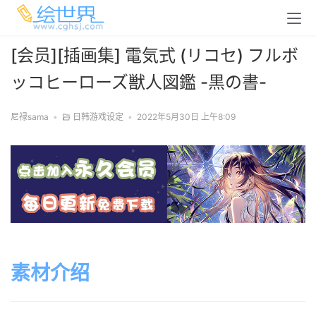
[会员][插画集] 電気式 (リコセ) フルボ
ッコヒーローズ獣人図鑑 -黒の書-
尼禄sama
•
日韩游戏设定
•
2022年5月30日 上午8:09
素材介绍