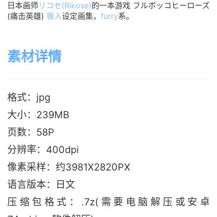
日本画师
リコセ(Rikose)
的一本游戏 フルボッコヒーローズ
(痛击英雄)
兽人
设定画集，
furry
系。
素材详情
格式：jpg
大小：239M
B
页数：58P
分辨率：400dpi
像素采样：约3981X2820PX
语言版本：日文
压缩包格式：.7z(需要电脑解压或安卓