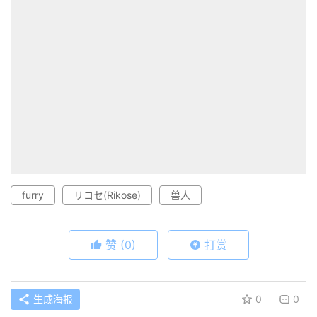
furry
リコセ(Rikose)
兽人
赞
(0)
打赏
生成海报
0
0