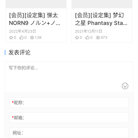
[会员][设定集] 悌太
[会员][设定集] 梦幻
NORN9 ノルン+ノネ
之星 Phantasy Star
ット Official Fan
Portable 2 Infinity
2022年4月23日
2021年12月11日
Book
0
0
1.5K
Infinite Guide + Art
0
0
973
Collection
发表评论
*
昵称：
*
邮箱：
网址：