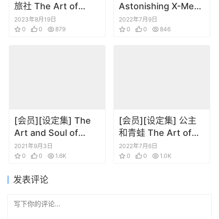
旅社 The Art of
Astonishing X-Men
Hotel Transylvania
Sketchbook
2023年8月19日
2022年7月9日
0
0
879
0
0
846
[会员][设定集] The
[会员][设定集] 公主
Art and Soul of
和青蛙 The Art of
Blade Runner 2049
The Princess and
2021年9月3日
2022年7月6日
银翼杀手2049
0
0
1.6K
the Frog
0
0
1.0K
发表评论