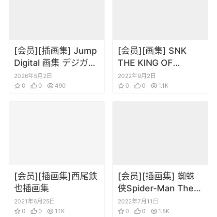
[会员][插画集] Jump
[会员][画集] SNK
Digital 画集 デジガ
THE KING OF
D.Gray-man
FIGHTERS
2026年5月2日
2022年9月2日
0
0
490
FIGHTING
0
0
1.1K
EVOLUTION 10th
[会员][插画集]西尾鉄
[会员][插画集] 蜘蛛
也插画集
侠Spider-Man The
Other Sketchbook
2021年6月25日
2022年7月11日
0
0
1.1K
0
0
1.8K