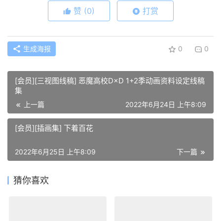
赞
(0)
打赏
生成海报
0
0
[会员][三视图线稿] 恶魔高校D×D 1+2季动画资料设定线稿
集
上一篇
2022年6月24日 上午8:09
[会员][插画集] 下着百花
2022年6月25日 上午8:09
下一篇
猜你喜欢