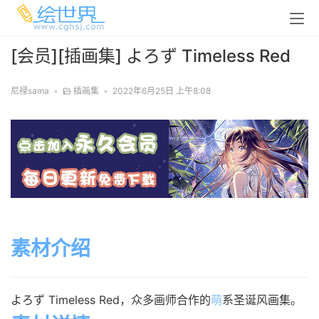
[会员][插画集] よろず Timeless Red
尼禄sama
•
插画集
•
2022年6月25日 上午8:08
素材介绍
よろず Timeless Red，众多画师合作的
萌
系圣诞风画集。