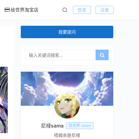
绘世界淘宝店
登录
注册
我要提问
尼禄sama
绘世界-team
唔姆余是尼禄