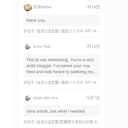
尼禄sama
1月14日
thank you
评论于
[会员][设定集] 島田フミカネ ART WORKS EXTRA Luminous Witches[DL]
xnxx hub
1月14日
This iis vey interesting, You're a very
skilld blogger. I've joined your rrss
feed and look forard to seekimg mor
of your wonderfu post. Also, I've sh…
评论于
[会员][设定集] 島田フミカネ ART WORKS EXTRA Luminous Witches[DL]
lululu.win xxx
12月7日
Grea article, just what I needed.
评论于
[会员][设定集]苍翼默示录刻之幻影 BLAZBLUE CHRONOPHANTASMA 公式設定資料集II