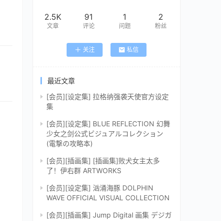
2.5K
91
1
2
文章
评论
问题
粉丝
关注
私信
最近文章
[会员][设定集] 拉格纳强袭天使官方设定
集
[会员][设定集] BLUE REFLECTION 幻舞
少女之剑公式ビジュアルコレクション
(電撃の攻略本)
[会员][插画集] [插画集]败犬女主太多
了！伊右群 ARTWORKS
[会员][设定集] 汹涌海豚 DOLPHIN
WAVE OFFICIAL VISUAL COLLECTION
[会员][插画集] Jump Digital 画集 デジガ