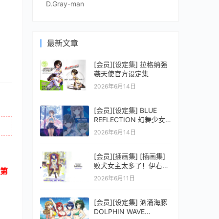
D.Gray-man
最新文章
[会员][设定集] 拉格纳强
袭天使官方设定集
2026年6月14日
[会员][设定集] BLUE
REFLECTION 幻舞少女
之剑公式ビジュアルコレ
2026年6月14日
クション (電撃の攻略本)
[会员][插画集] [插画集]
败犬女主太多了！伊右群
第
ARTWORKS
2026年6月11日
[会员][设定集] 汹涌海豚
DOLPHIN WAVE