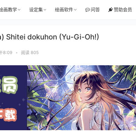
绘画教学
设定集
绘画软件
问答
赞助会员
Shitei dokuhon (Yu-Gi-Oh!)
午8:09
•
阅读 805