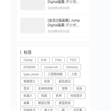
Digital画集 デジガ
CLAYMORE 2
2026年4月30日
[会员][插画集] Jump
Digital画集 デジガ
CLAYMORE 1
2026年4月30日
标签
Clamp
EVA
Fate
FGO
KONAMI
LoveLive!
Persona
type_moon
三视图线稿
上色
假面骑士
初音
副岛成记
型月
女神异闻录
怪物
机体
机器人
机娘
机甲
村田莲尔
画集
碧蓝幻想
碧蓝航线
绘画技法
美少女
萌
设定集