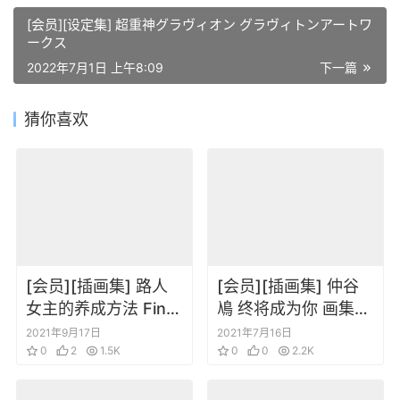
[会员][设定集] 超重神グラヴィオン グラヴィトンアートワ
ークス
2022年7月1日 上午8:09
下一篇
猜你喜欢
[会员][插画集] 路人
[会员][插画集] 仲谷
女主的养成方法 Fine
鳰 终将成为你 画集
鸣谢画集 [DL]
アストロラーベ
2021年9月17日
2021年7月16日
0
2
1.5K
0
0
2.2K