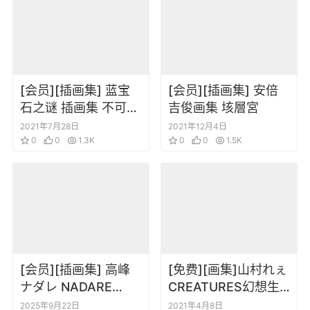
[会员][插画集] 蓝宝
[会员][插画集] 安倍
石之谜 插画集 不可思
吉俊画集 垓層宮
议的海之娜蒂亚原画
2021年7月28日
2021年12月4日
集
0
0
1.3K
0
0
1.5K
[会员][插画集] 高峰
[免费][画集]山村れぇ
ナダレ NADARE
CREATURES幻想生
TAKAMINE
物绘制 山村理惠作品
2025年9月22日
2021年4月8日