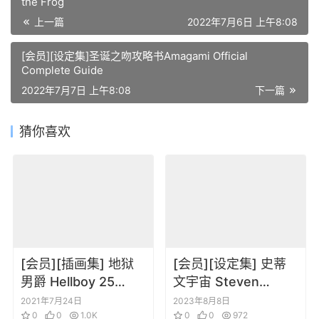
the Frog
上一篇
2022年7月6日 上午8:08
[会员][设定集]圣诞之吻攻略书Amagami Official
Complete Guide
2022年7月7日 上午8:08
下一篇
猜你喜欢
[会员][插画集] 地狱
[会员][设定集] 史蒂
男爵 Hellboy 25
文宇宙 Steven
Years of Covers
Universe Art &
2021年7月24日
2023年8月8日
(2019) DL版
0
0
1.0K
Origins
0
0
972