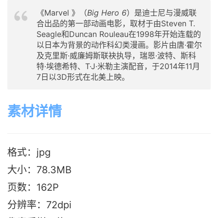
《Marvel 》（
Big Hero 6
）是迪士尼与漫威联
合出品的第一部动画电影，取材于由Steven T.
Seagle和Duncan Rouleau在1998年开始连载的
以日本为背景的动作科幻类漫画。影片由唐·霍尔
及克里斯·威廉姆斯联袂执导，瑞恩·波特、斯科
特·埃德希特、T·J·米勒主演配音，于2014年11月
7日以3D形式在北美上映。
素材详情
格式：jpg
大小：78.3M
B
页数：162P
分辨率：72dpi