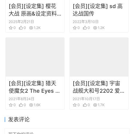
[会员][设定集] 樱花
[会员][设定集] sd 高
大战 原画&设定资料
达战国传
集1-5
2025年2月21日
2022年3月10日
0
0
1.2K
0
0
1.2K
[会员][设定集] 猎天
[会员][设定集] 宇宙
使魔女2 The Eyes of
战舰大和号2202 爱的
Bayonetta2
战士们 全纪录 设定篇
2021年8月24日
2021年10月17日
0
0
1.6K
上下卷合集
0
0
1.7K
发表评论