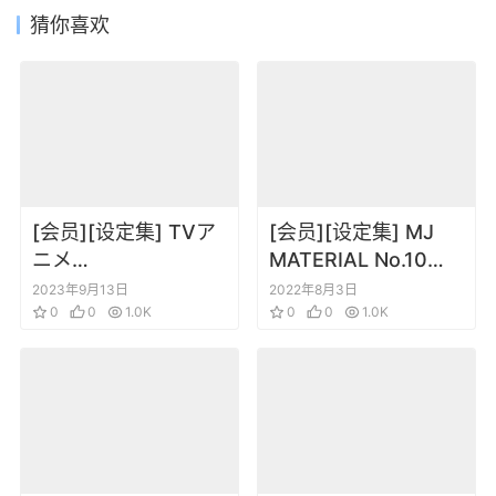
猜你喜欢
[会员][设定集] TVア
[会员][设定集] MJ
ニメ
MATERIAL No.10
『SPY×FAMILY』公
GUNDAM ZZ&Z 保存
2023年9月13日
2022年8月3日
式ガイドブック
0
0
1.0K
版 設定資料集
0
0
1.0K
MISSION
REPORT220409-
0625+22100