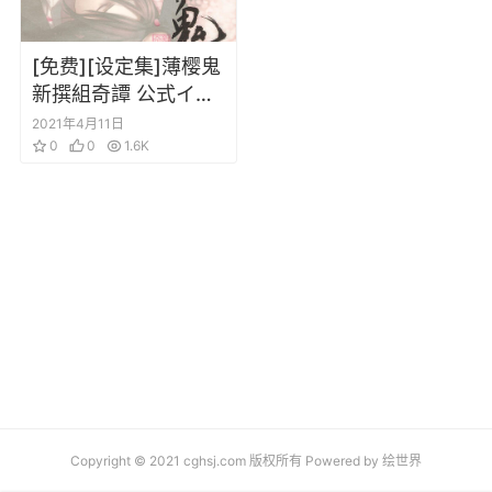
[免费][设定集]薄樱鬼
新撰組奇譚 公式イラ
ストブック 百花繚乱
2021年4月11日
设定画集
0
0
1.6K
Copyright © 2021 cghsj.com 版权所有 Powered by
绘世界