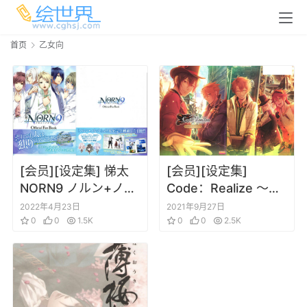
首页
乙女向
[会员][设定集] 悌太
[会员][设定集]
NORN9 ノルン+ノネ
Code：Realize ～創
ット Official Fan
世の姫君～ 公式ビジ
2022年4月23日
2021年9月27日
Book
0
0
1.5K
ュアルファンブック
0
0
2.5K