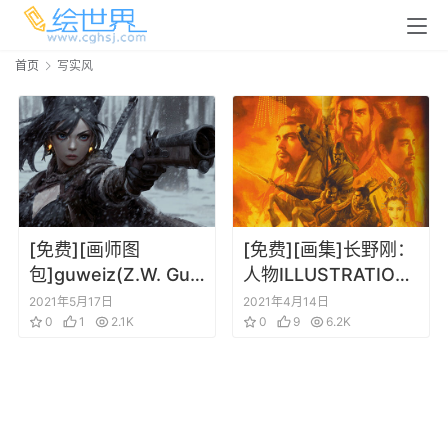
首页
写实风
[免费][画师图
[免费][画集]长野刚：
包]guweiz(Z.W. Gu)
人物ILLUSTRATION
图包 20210514
WORKS 长野刚 三
2021年5月17日
2021年4月14日
0
1
2.1K
国、战国人物插画集
0
9
6.2K