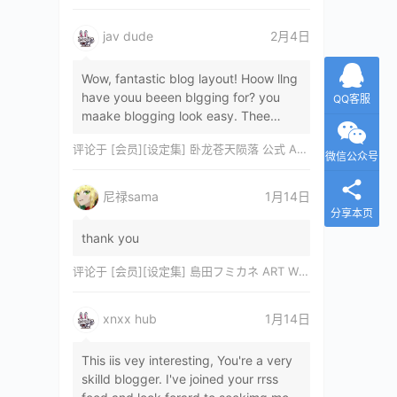
jav dude
2月4日
Wow, fantastic blog layout! Hoow llng
have youu beeen blgging for? you
QQ客服
maake blogging look easy. Thee
overall lok oof yoour sitre iss
评论于
[会员][设定集] 卧龙苍天陨落 公式 ARTWORKS[DL]
magnificent, let…
微信公众号
尼禄sama
1月14日
分享本页
thank you
评论于
[会员][设定集] 島田フミカネ ART WORKS EXTRA Luminous Witches[DL]
xnxx hub
1月14日
This iis vey interesting, You're a very
skilld blogger. I've joined your rrss