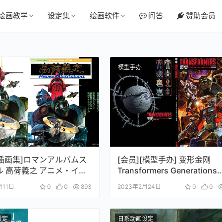
绘画教学
设定集
绘画软件
问答
赞助会员
模型手办
[插画集]ロマンアルバムス
[会员][模型手办] 变形金刚
ル 高荷義之 アニメ・イラ
Transformers Generations
2020
月11日
0
0
893
2023年2月24日
0
0
设定
日系动画设定