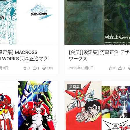
设定集] MACROSS
[会员][设定集] 河森正治 デ
GN WORKS 河森正治マクロ
ワークス
インワークス
0月8日
0
1
1.0K
2022年10月8日
0
0
插画集