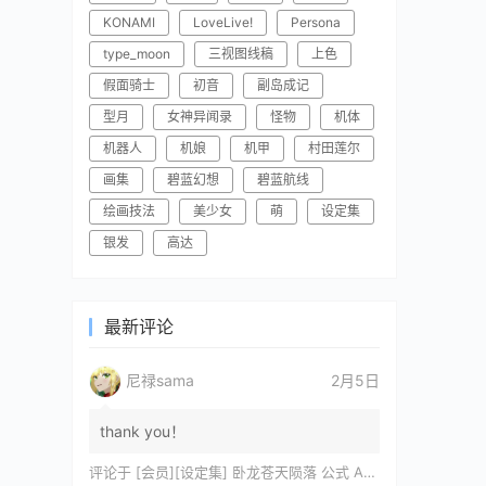
KONAMI
LoveLive!
Persona
type_moon
三视图线稿
上色
假面骑士
初音
副岛成记
型月
女神异闻录
怪物
机体
机器人
机娘
机甲
村田莲尔
画集
碧蓝幻想
碧蓝航线
绘画技法
美少女
萌
设定集
银发
高达
最新评论
尼禄sama
2月5日
thank you！
评论于
[会员][设定集] 卧龙苍天陨落 公式 ARTWORKS[DL]