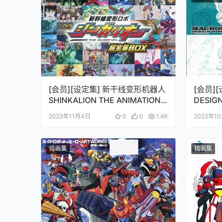
[会员][设定集] 新干线变形机器人
[会员][
SHINKALION THE ANIMATION
DESI
超合集BOX
スデザ
2022年11月4日
0
0
1.4K
2022年1
插画集
插画集