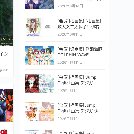
之剑公式ビジュアルコレ
2026年6月14日
クション (電撃の攻略本)
[会员][插画集] [插画集]
败犬女主太多了！伊右群
ARTWORKS
2026年6月11日
[会员][设定集] 汹涌海豚
ザイン
DOLPHIN WAVE
OFFICIAL VISUAL
2026年6月11日
COLLECTION
841
[会员][插画集] Jump
Digital 画集 デジガ
D.Gray-man
2026年5月2日
[会员][插画集]Jump
Digital 画集 デジガ 伪恋
ニセコイ 3
2026年5月2日
[会员][插画集]Jump