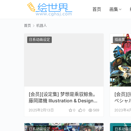
首页
画集
首页
机器人
日系动画设定
插画集
[会员][设定集] 梦想是乘驭鲸鱼。
[会员]
藤岡建機 Illustration & Design
ペシャ
Works
スト集
2025年2月13日
0
0
569
2023年4
日系动画设定
日系动画