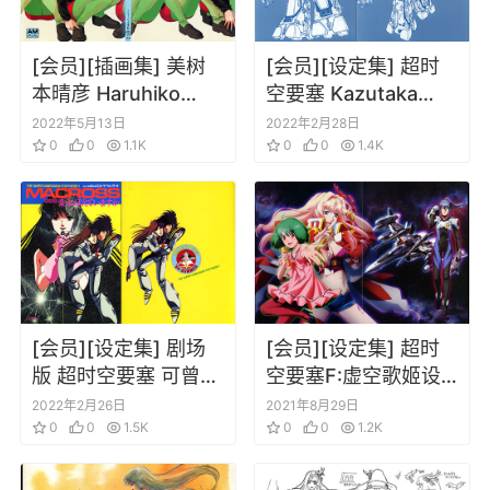
[会员][插画集] 美树
[会员][设定集] 超时
本晴彦 Haruhiko
空要塞 Kazutaka
Mikimoto Cellu
Miyatake Design
2022年5月13日
2022年2月28日
Works
0
0
1.1K
Works Macross &
0
0
1.4K
Orguss
[会员][设定集] 剧场
[会员][设定集] 超时
版 超时空要塞 可曾记
空要塞F:虚空歌姬设
得爱
定集
2022年2月26日
2021年8月29日
0
0
1.5K
0
0
1.2K