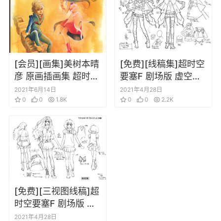
[会员][画集]美树本晴
[免费][线稿集]超时空
彦 原画插画集 超时空
要塞F 剧场版 虚空歌
要塞 Macross
姬设定线稿集
2021年6月14日
2021年4月28日
0
0
1.8K
0
0
2.2K
[免费][三视图线稿]超
时空要塞F 剧场版 恋
离飞翼线稿集
2021年4月28日