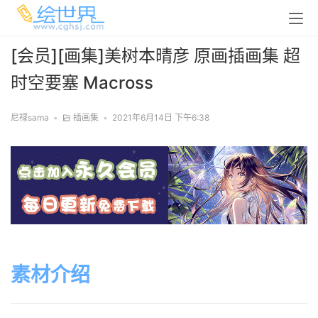
[会员][画集]美树本晴彦 原画插画集 超
时空要塞 Macross
尼禄sama
•
插画集
•
2021年6月14日 下午6:38
素材介绍