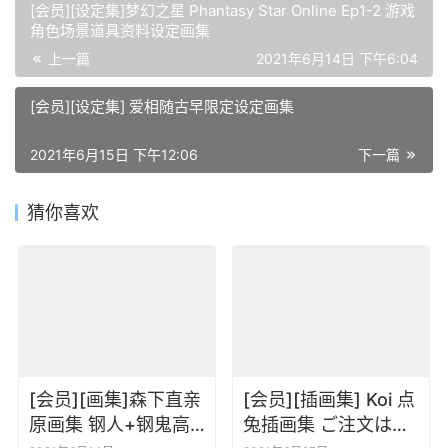
[会员][设定集]梦幻之星 Phantasy Star Online Ep1-2 游戏
角色场景道具资料设定画集
上一篇
2021年6月14日 下午6:04
[会员][设定集] 爱相随古早限定设定画集
2021年6月15日 下午12:06
下一篇
猜你喜欢
[会员][画集]森下直亲
[会员][插画集] Koi 点
原画集 钢人+钢鬼高
兔插画集 ご注文はう