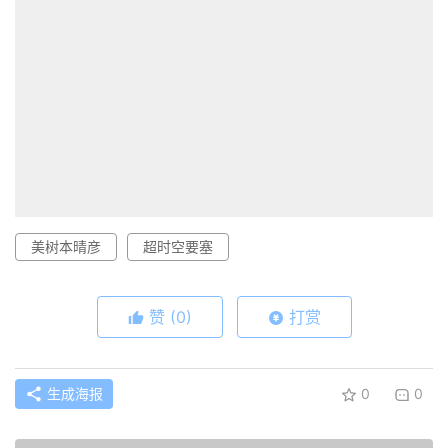
美树本晴彦
超时空要塞
赞
(0)
打赏
生成海报
0
0