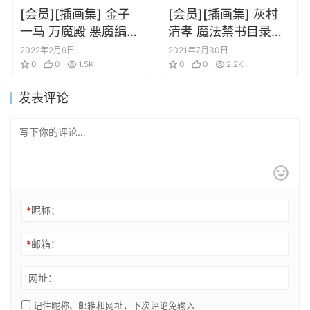
[会员][插画集] 金子
[会员][插画集] 灰村
一马 万魔殿 悪魔編
清孝 魔法禁书目录动
上巻 下巻
画版权画集
2022年2月9日
2021年7月30日
0
0
1.5K
0
0
2.2K
发表评论
*
昵称：
*
邮箱：
网址：
记住昵称、邮箱和网址，下次评论免输入