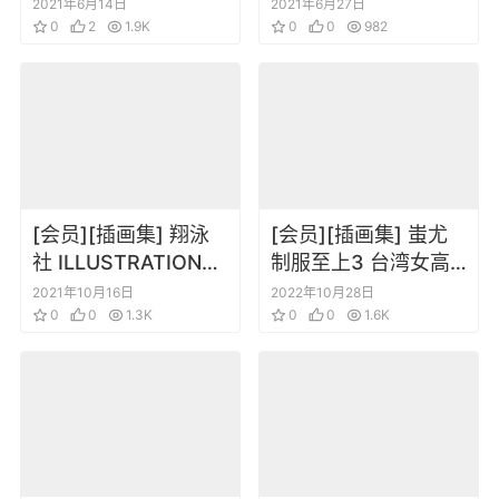
达机体插画集
さぎですか？ Café
2021年6月14日
2021年6月27日
0
2
1.9K
du Étoile
0
0
982
[会员][插画集] 翔泳
[会员][插画集] 蚩尤
社 ILLUSTRATION
制服至上3 台湾女高
2019
中生制服选
2021年10月16日
2022年10月28日
0
0
1.3K
0
0
1.6K