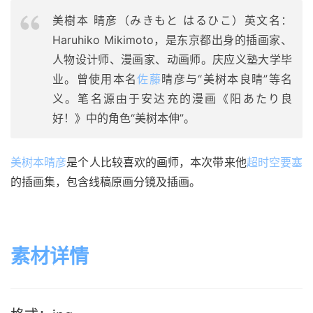
美樹本 晴彦（みきもと はるひこ）英文名：
Haruhiko Mikimoto，是东京都出身的插画家、
人物设计师、漫画家、动画师。庆应义塾大学毕
业。曾使用本名
佐藤
晴彦与“美树本良晴”等名
义。笔名源由于安达充的漫画《阳あたり良
好！》中的角色“美树本伸”。
美树本晴彦
是个人比较喜欢的画师，本次带来他
超时空要塞
的插画集，包含线稿原画分镜及插画。
素材详情