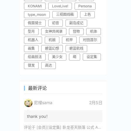
KONAMI
LoveLive!
Persona
type_moon
三视图线稿
上色
假面骑士
初音
副岛成记
型月
女神异闻录
怪物
机体
机器人
机娘
机甲
村田莲尔
画集
碧蓝幻想
碧蓝航线
绘画技法
美少女
萌
设定集
银发
高达
最新评论
尼禄sama
2月5日
thank you！
评论于
[会员][设定集] 卧龙苍天陨落 公式 ARTWORKS[DL]