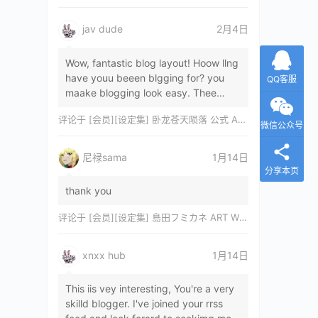
jav dude
2月4日
Wow, fantastic blog layout! Hoow llng
have youu beeen blgging for? you
QQ客服
maake blogging look easy. Thee
overall lok oof yoour sitre iss
评论于
[会员][设定集] 卧龙苍天陨落 公式 ARTWORKS[DL]
magnificent, let…
微信公众号
尼禄sama
1月14日
分享本页
thank you
评论于
[会员][设定集] 島田フミカネ ART WORKS EXTRA Luminous Witches[DL]
xnxx hub
1月14日
This iis vey interesting, You're a very
skilld blogger. I've joined your rrss