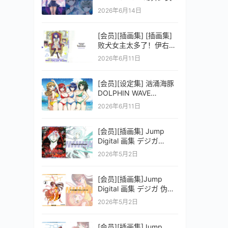
之剑公式ビジュアルコレ
2026年6月14日
クション (電撃の攻略本)
[会员][插画集] [插画集]
败犬女主太多了！伊右群
ARTWORKS
2026年6月11日
[会员][设定集] 汹涌海豚
DOLPHIN WAVE
OFFICIAL VISUAL
2026年6月11日
COLLECTION
[会员][插画集] Jump
Digital 画集 デジガ
D.Gray-man
2026年5月2日
[会员][插画集]Jump
Digital 画集 デジガ 伪恋
ニセコイ 3
2026年5月2日
[会员][插画集]Jump