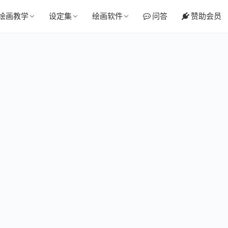
绘画教学
设定集
绘画软件
问答
赞助会员