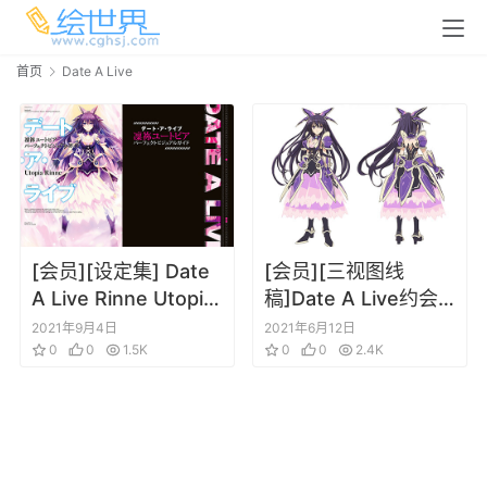
首页
Date A Live
[会员][设定集] Date
[会员][三视图线
A Live Rinne Utopia
稿]Date A Live约会
约会大作战 Perfect
大作战 万由里裁决 角
2021年9月4日
2021年6月12日
Visual Guide 原画集
0
0
1.5K
色三视图线稿设定集
0
0
2.4K