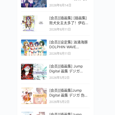
之剑公式ビジュアルコレ
2026年6月14日
クション (電撃の攻略本)
[会员][插画集] [插画集]
败犬女主太多了！伊右群
ARTWORKS
2026年6月11日
[会员][设定集] 汹涌海豚
DOLPHIN WAVE
OFFICIAL VISUAL
2026年6月11日
COLLECTION
[会员][插画集] Jump
Digital 画集 デジガ
D.Gray-man
2026年5月2日
[会员][插画集]Jump
Digital 画集 デジガ 伪恋
ニセコイ 3
2026年5月2日
[会员][插画集]Jump