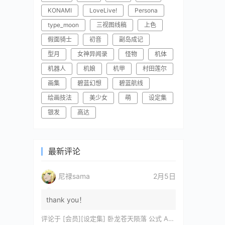
KONAMI
LoveLive!
Persona
type_moon
三视图线稿
上色
假面骑士
初音
副岛成记
型月
女神异闻录
怪物
机体
机器人
机娘
机甲
村田莲尔
画集
碧蓝幻想
碧蓝航线
绘画技法
美少女
萌
设定集
银发
高达
最新评论
尼禄sama
2月5日
thank you！
评论于
[会员][设定集] 卧龙苍天陨落 公式 ARTWORKS[DL]