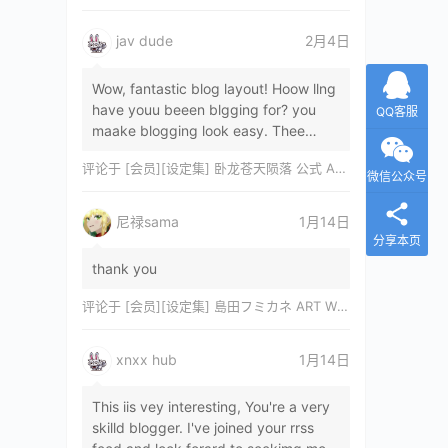
jav dude
2月4日
Wow, fantastic blog layout! Hoow llng
have youu beeen blgging for? you
QQ客服
maake blogging look easy. Thee
overall lok oof yoour sitre iss
评论于
[会员][设定集] 卧龙苍天陨落 公式 ARTWORKS[DL]
magnificent, let…
微信公众号
尼禄sama
1月14日
分享本页
thank you
评论于
[会员][设定集] 島田フミカネ ART WORKS EXTRA Luminous Witches[DL]
xnxx hub
1月14日
This iis vey interesting, You're a very
skilld blogger. I've joined your rrss