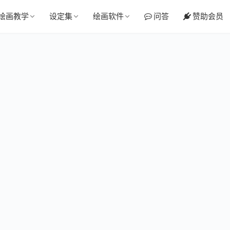
绘画教学
设定集
绘画软件
问答
赞助会员