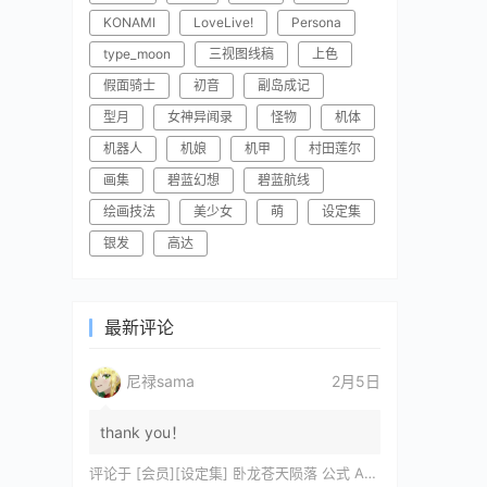
KONAMI
LoveLive!
Persona
type_moon
三视图线稿
上色
假面骑士
初音
副岛成记
型月
女神异闻录
怪物
机体
机器人
机娘
机甲
村田莲尔
画集
碧蓝幻想
碧蓝航线
绘画技法
美少女
萌
设定集
银发
高达
最新评论
尼禄sama
2月5日
thank you！
评论于
[会员][设定集] 卧龙苍天陨落 公式 ARTWORKS[DL]