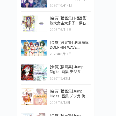
之剑公式ビジュアルコレ
2026年6月14日
クション (電撃の攻略本)
[会员][插画集] [插画集]
败犬女主太多了！伊右群
ARTWORKS
2026年6月11日
[会员][设定集] 汹涌海豚
DOLPHIN WAVE
OFFICIAL VISUAL
2026年6月11日
COLLECTION
[会员][插画集] Jump
Digital 画集 デジガ
D.Gray-man
2026年5月2日
[会员][插画集]Jump
Digital 画集 デジガ 伪恋
ニセコイ 3
2026年5月2日
[会员][插画集]Jump