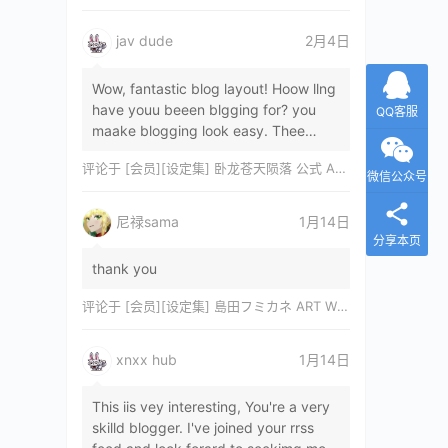
jav dude
2月4日
Wow, fantastic blog layout! Hoow llng
have youu beeen blgging for? you
QQ客服
maake blogging look easy. Thee
overall lok oof yoour sitre iss
评论于
[会员][设定集] 卧龙苍天陨落 公式 ARTWORKS[DL]
magnificent, let…
微信公众号
尼禄sama
1月14日
分享本页
thank you
评论于
[会员][设定集] 島田フミカネ ART WORKS EXTRA Luminous Witches[DL]
xnxx hub
1月14日
This iis vey interesting, You're a very
skilld blogger. I've joined your rrss