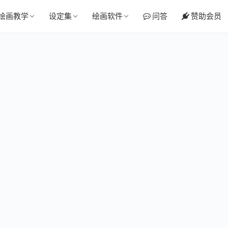
绘画教学
设定集
绘画软件
问答
赞助会员