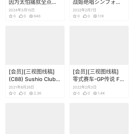
因为太怕痛就全点防
战姬绝唱シンフォギ
御力了动画设定线稿
ア 动画公式设定画集
2024年3月15日
2022年2月7日
集
0
0
646
0
0
1.1K
[会员][三视图线稿]
[会员][三视图线稿]
(C88) Sushio Club –
零式赛车-GP传说 F-
Love Love KLKL 双
Zero_ GP Legend –
2021年8月26日
2022年2月3日
斩少女 KILL la KILL
0
0
2.3K
Concept Art
0
0
1.4K
斩服少女线稿三视图