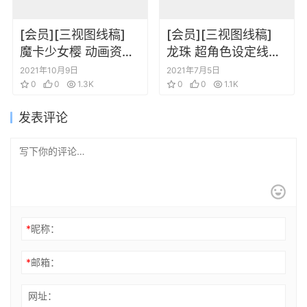
[会员][三视图线稿]
[会员][三视图线稿]
魔卡少女樱 动画资料
龙珠 超角色设定线稿
设定线稿集 人物篇
三视图设定插画
2021年10月9日
2021年7月5日
0
0
1.3K
0
0
1.1K
发表评论
*
昵称：
*
邮箱：
网址：