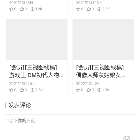
场景设定原画集
Genesis Evangelion
2021年8月6日
2021年6月23日
0
0
1.2K
TV 动画设定集
0
0
2.5K
[会员][三视图线稿]
[会员][三视图线稿]
游戏王 DM初代人物
偶像大师灰姑娘女孩
怪兽线稿 三视图设定
动画线稿原画集
2021年6月24日
2022年2月2日
素材集
0
0
2.6K
0
0
1.3K
发表评论