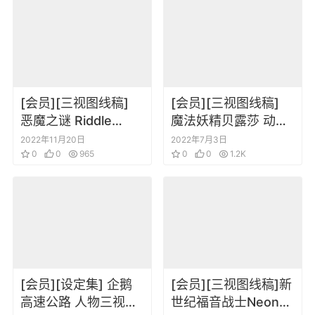
[会员][三视图线稿]
[会员][三视图线稿]
恶魔之谜 Riddle
魔法妖精贝露莎 动画
Story of Devil 设定资
资料设定线稿集
2022年11月20日
2022年7月3日
料集
0
0
965
0
0
1.2K
[会员][设定集] 企鹅
[会员][三视图线稿]新
高速公路 人物三视图
世纪福音战士Neon