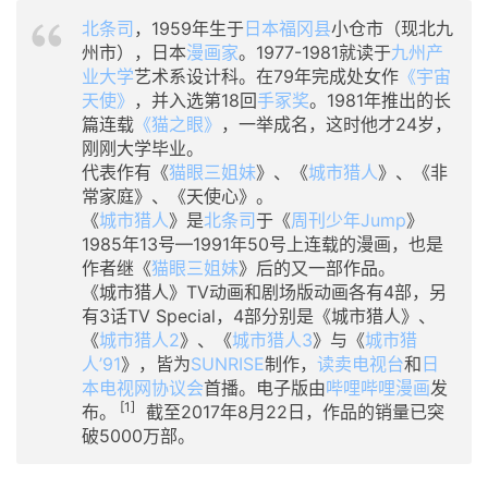
北条司
，1959年生于
日本
福冈县
小仓市（现北九
州市），日本
漫画家
。1977-1981就读于
九州产
业大学
艺术系设计科。在79年完成处女作
《宇宙
天使》
，并入选第18回
手冢奖
。1981年推出的长
篇连载
《猫之眼》
，一举成名，这时他才24岁，
刚刚大学毕业。
代表作有《
猫眼三姐妹
》、《
城市猎人
》、《非
常家庭》、《天使心》。
《
城市猎人
》是
北条司
于《
周刊少年Jump
》
1985年13号—1991年50号上连载的漫画，也是
作者继《
猫眼三姐妹
》后的又一部作品。
《城市猎人》TV动画和剧场版动画各有4部，另
有3话TV Special，4部分别是《城市猎人》、
《
城市猎人2
》、《
城市猎人3
》与《
城市猎
人’91
》，皆为
SUNRISE
制作，
读卖电视台
和
日
本电视网协议会
首播。电子版由
哔哩哔哩漫画
发
[1]
布。
截至2017年8月22日，作品的销量已突
破5000万部。