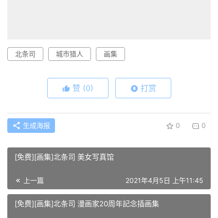
北条司
城市猎人
画集
赞
(0)
打赏
生成海报
0
0
[免费][画集]北条司 美女写真馆
上一篇
2021年4月5日 上午11:45
[免费][画集]北条司 漫画家20周年記念插画集