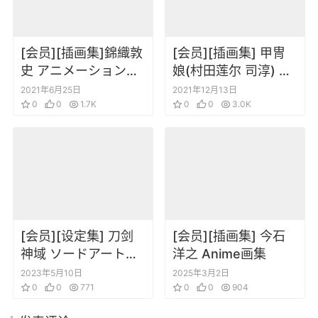
[会员][插画集]錦織敦
[会员][插画集] 甲冑
史 アニメーションワ
娘(村田莲尔 司淳) 青
ークス Telegenic!
の6号 Character
2021年6月25日
2021年12月13日
0
0
1.7K
filegraphy azure
0
0
3.0K
[会员][设定集] 刀剑
[会员][插画集] 今石
神域 ソードアート・
洋之 Anime画集
オンライン abec画集
2023年5月10日
2025年3月2日
0
0
771
0
0
904