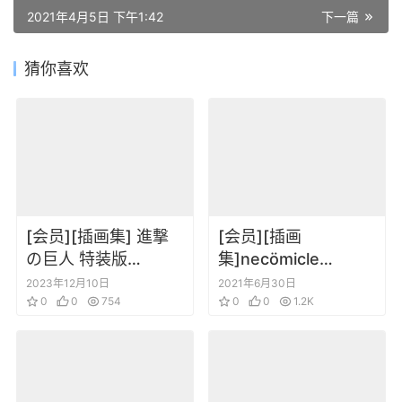
2021年4月5日 下午1:42
下一篇
猜你喜欢
[会员][插画集] 進撃
[会员][插画
の巨人 特装版
集]necömicle
Ending 别册
necömi NECOMIX2
2023年12月10日
2021年6月30日
storyboards
0
0
754
FGO角色插画集
0
0
1.2K